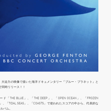
を、大迫力の映像で描いた海洋ドキュメンタリー『ブルー・プラネット』と
で同時リリース！！
E BLUE」、「THE DEEP」、「OPEN OCEAN」、「FROZEN
SEAS」、「TIDAL SEAS」、「COASTS」で使われたスコアの中から、代表的な
アルバム。