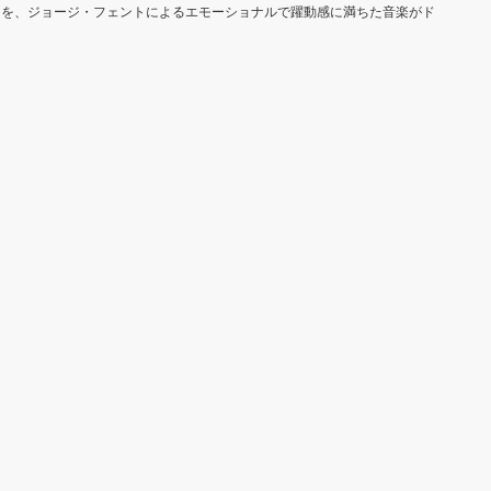
さを、ジョージ・フェントによるエモーショナルで躍動感に満ちた音楽がド