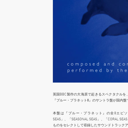
英国BBC製作の大海原で起きるスペクタクル
『ブルー・プラネットⅡ』のサントラ盤が国内盤
本盤は『ブルー・プラネット』の全8エピソード「TH
SEAS」、「SEASONAL SEAS」、「CORAL 
ものをセレクトして収録したサウンドトラック