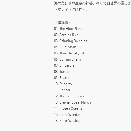
海の美しさや生命の神秘、そして自然界の厳し
ラマティックに描く。
〈収録曲〉
01. The Blue Planet
02. Sardine Run
03. Spinning Dolphins
04. Blue Whale
05. Thimble Jellyfish
06. Surfing Snails
07. Emperors
08. Turtles
09. Sharks
10. Stingray
11. Baitball
12. The Deep Ocean
13. Elephant Seal March
14. Frozen Oceans
15. Coral Wonder
16. Killer Whales