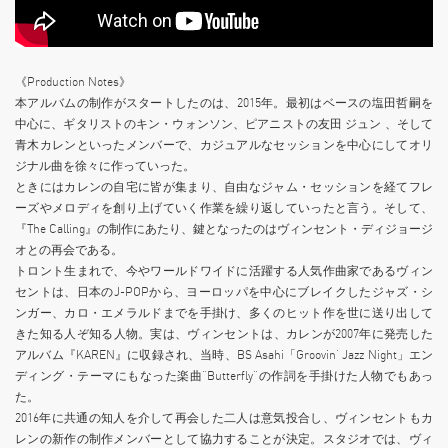
《Production Notes》
本アルバムの制作がスタートしたのは、2015年。最初はベースの塩田哲嗣を
中心に、ギタリストのキン・ウォンソン、ピアニストの友田 ジュン 、そして
青木カレンといったメンバーで、カジュアルなセッションを中心にしてオリ
ジナル曲を徐々に作っていった。
ときにはカレンの自宅に皆が集まり、自由なジャム・セッションを経てフレ
ーズやメロディを創り上げていく作業を繰り返していったと言う。そして、
『The Calling』の制作にあたり、鍵となったのはヴィンセント・ディジョージ
オとの再会である。
トロント生まれで、今やワールドワイドに活躍する人気作曲家であるヴィン
セントは、日本のJ-POPから、ヨーロッパを中心にブレイクしたジャズ・シ
ンガー、カロ・エメラルドまでを手掛け、多くのヒット作を世に送り出して
きた知る人ぞ知る人物。実は、ヴィンセントは、カレンが2007年に発売した
アルバム『KAREN』に収録され、当時、BS Asahi「Groovin‘ Jazz Night」エン
ディング・テーマにもなった楽曲“Butterfly”の作詞を手掛けた人物でもあっ
た。
2016年に共通の知人を介して再会した二人は意気投合し、ヴィンセントもカ
レンの新作の制作メンバーとして協力することが決定。スタジオでは、ヴィ