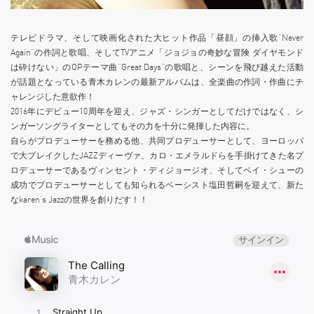
テレビドラマ、そして映画化された大ヒット作品「昼顔」の挿入歌“Never
Again”の作詞と歌唱、そしてTVアニメ「ジョジョの奇妙な冒険 ダイヤモンド
は砕けない」のOPテーマ曲“Great Days”の歌唱と、シーンを飛び越えた活動
が話題となっている青木カレンの最新アルバムは、全楽曲の作詞・作曲にチ
ャレンジした意欲作！
2016年にデビュー10周年を迎え、ジャズ・シンガーとしてだけではなく、シ
ンガーソングライターとしてもその力を十分に発揮した内容に。
自らがプロデューサーを務める他、共同プロデューサーとして、ヨーロッパ
で大ブレイクしたJAZZディーヴァ、カロ・エメラルドらを手掛けてきた名プ
ロデューサーであるヴィンセント・ディジョージオ、そしてベイ・シューの
成功でプロデューサーとしても知られるベーシスト塩田哲嗣を迎えて、新た
なkaren’s Jazzの世界を創りだす！！