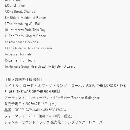
6.Out of Time
7.One Small Chance
8.A Shield-Maiden of Rohan
9.The Hornburg Will Fall
10.Let Mercy Rule This Day
11.The Tenth King of Rohan
12.Adventure Beckons
13.The Rider – By Paris Paloma
14.Secret Tunnels
15.Lament for Helm
16.Hama’s Song (Hearth Edit) – By Ben O’Leary
【輸入盤国内仕様 帯付】
タイトル：ロード・オブ・ザ・リング：ローハンの戦いTHE LORD OF THE
RINGS: THE WAR OF THE ROHIRRIM
アーティスト：スティーヴン・ギャラガー/Stephen Gallagher
発売予定日：2025年7月16日（水）
品番：RBCP-7476 JAN：4545933174764
フォーマット：2CD 価格：6,380円（税込）
ジャンル：サウンドトラック 発売元：ランブリング・レコーズ