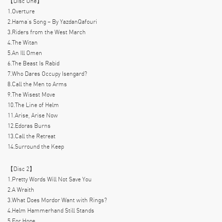
【Disc One】
1.Overture
2.Hama’s Song – By YazdanQafouri
3.Riders from the West March
4.The Witan
5.An Ill Omen
6.The Beast Is Rabid
7.Who Dares Occupy Isengard?
8.Call the Men to Arms
9.The Wisest Move
10.The Line of Helm
11.Arise, Arise Now
12.Edoras Burns
13.Call the Retreat
14.Surround the Keep
【Disc 2】
1.Pretty Words Will Not Save You
2.A Wraith
3.What Does Mordor Want with Rings?
4.Helm Hammerhand Still Stands
5.For Hope