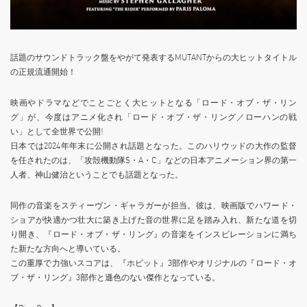
話題のサウンドトラック盤をやがて発表するMUTANTからの大ヒットタイトル
の正規流通開始！
映画やドラマなどでことごとく大ヒットとなる「ロード・オブ・ザ・リン
グ」が、今度はアニメ化され「ロード・オブ・ザ・リング／ローハンの戦
い」として全世界で公開!
日本では2024年年末に公開され話題となった。このハリウッドの大作の監督
を任されたのは、「攻殻機動隊S・A・C」などの日本アニメーション界の第一
人者、神山健治ということでも話題となった。
同作の音楽をスティーヴン・ギャラガーが担当。彼は、映画版でハワード・
ショアが快適かつ壮大に築き上げた音の世界に足を踏み入れ、新たな道を切
り開き、『ロード・オブ・ザ・リング』の音楽をインスピレーションに満ち
た新たな方向へと導いている。
この重厚で力強いスコアは、『ホビット』3部作やオリジナルの『ロード・オ
ブ・ザ・リング』3部作と遜色のない傑作となっている。