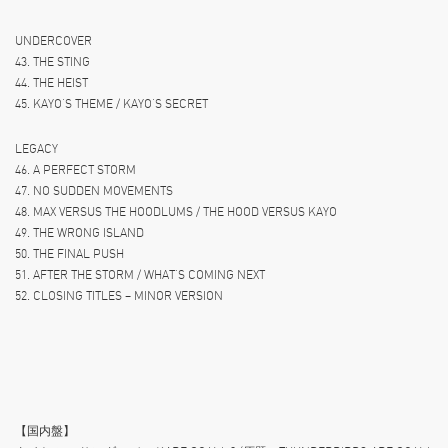
UNDERCOVER
43. THE STING
44. THE HEIST
45. KAYO’S THEME / KAYO’S SECRET
LEGACY
46. A PERFECT STORM
47. NO SUDDEN MOVEMENTS
48. MAX VERSUS THE HOODLUMS / THE HOOD VERSUS KAYO
49. THE WRONG ISLAND
50. THE FINAL PUSH
51. AFTER THE STORM / WHAT’S COMING NEXT
52. CLOSING TITLES – MINOR VERSION
【国内盤】