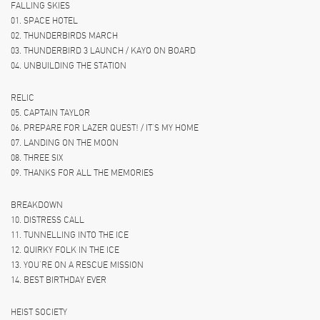
FALLING SKIES
01. SPACE HOTEL
02. THUNDERBIRDS MARCH
03. THUNDERBIRD 3 LAUNCH / KAYO ON BOARD
04. UNBUILDING THE STATION
RELIC
05. CAPTAIN TAYLOR
06. PREPARE FOR LAZER QUEST! / IT’S MY HOME
07. LANDING ON THE MOON
08. THREE SIX
09. THANKS FOR ALL THE MEMORIES
BREAKDOWN
10. DISTRESS CALL
11. TUNNELLING INTO THE ICE
12. QUIRKY FOLK IN THE ICE
13. YOU’RE ON A RESCUE MISSION
14. BEST BIRTHDAY EVER
HEIST SOCIETY