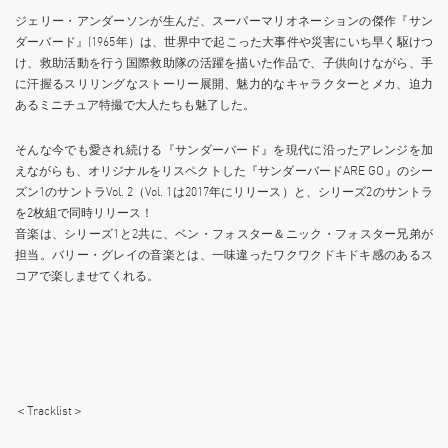
ジェリー・アンダーソンが生んだ、スーパーマリオネーションの傑作『サン
ダーバード』(1965年）は、世界中で起こった大事件や災害にいち早く駆けつ
け、救助活動を行う国際救助隊の活躍を描いた作品で、子供向けながら、手
に汗握るスリリングなストーリー展開、魅力的なキャラクターとメカ、迫力
あるミニチュア特撮で大人たちも魅了した。
そんな今でも愛され続ける『サンダーバード』を現代に沿ったアレンジを加
えながらも、オリジナルをリスペクトした『サンダーバードARE GO』のシー
ズン1のサントラVol. 2（Vol. 1は2017年にリリース）と、シリーズ2のサントラ
を2枚組で同時リリース！
音楽は、シリーズ1と2共に、ベン・フォスター＆ニック・フォスター兄弟が
担当。バリー・グレイの音楽とは、一味違ったワクワクドキドキ感のあるス
コアで楽しませてくれる。
＜Tracklist＞