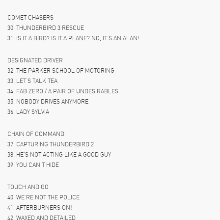
COMET CHASERS
30. THUNDERBIRD 3 RESCUE
31. IS IT A BIRD? IS IT A PLANE? NO, IT’S AN ALAN!
DESIGNATED DRIVER
32. THE PARKER SCHOOL OF MOTORING
33. LET’S TALK TEA
34. FAB ZERO / A PAIR OF UNDESIRABLES
35. NOBODY DRIVES ANYMORE
36. LADY SYLVIA
CHAIN OF COMMAND
37. CAPTURING THUNDERBIRD 2
38. HE’S NOT ACTING LIKE A GOOD GUY
39. YOU CAN’T HIDE
TOUCH AND GO
40. WE’RE NOT THE POLICE
41. AFTERBURNERS ON!
42. WAXED AND DETAILED