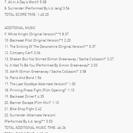
7. All In A Day’s Work† 5:08
8. Surrender (Performed By k.d. lang) 3:56
TOTAL SCORE TIME: 1:40:20
ADDITIONAL MUSIC
9. White Knight (Original Version)**† 8:37
10. Backseat Pilot (Original Version)*† 2:20
11. The Sinking Of The Devonshire (Original Version)** 5:37
12. Company Car† 3:06
13. Shaken But Not Stirred (Simon Greenaway / Sacha Collisson)* 3:27
14. It Had To Be You (Performed By Simon Greenaway)* 2:03
15. Adrift (Simon Greenaway / Sacha Collisson)* 3:58
16. Paris And Bond 1:56
17. The Last Goodbye (Alternate Version)* 1:30
18. Printing Press Fight (Film Opening)* 1:10
19. Backseat Driver† 4:35
20. Banner Escape (Film Mix)* 1:10
21. Bike Shop Fight 2:42
22. Surrender (Alternate Version)
(Performed By k.d. lang)** 3:53
TOTAL ADDITIONAL MUSIC TIME: 46:26