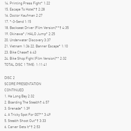
14. Printing Press Fight* 1:22
15. Escape To Hotel*† 2:28
16. Doctor Kaufman 2:27
17. *-3-Send 1:15
18. Backseat Driver (Film Version)**† 4:35
19. Okinawa* / HALO Jump* 2:25
20. Underwater Discovery 3:37
21. Vietnam 1:36 22. Banner Escape* 1:10
23. Bike Chase† 6:43
24. Bike Shop Fight (Film Version)** 2:32
TOTAL DISC 1 TIME: 1:11:41
DISC 2
SCORE PRESENTATION
CONTINUED
1. Ha Long Bay 2:32
2. Boarding The Stealth† 4:57
3. Grenade* 1:39
4. A Tricky Spot For 007** 3:49
5. Stealth Shoot Out*† 3:33
6. Carver Gets It*† 2:53