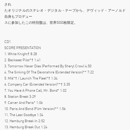
され
たオリジナルのステレオ・デジタル・テープから、デヴィッド・アーノルド
自身もプロデュー
スに参加したこの特別盤は、世界5000枚限定。
CD1
SCORE PRESENTATION
1. White Knight† 8:28
2. Backseat Pilot*† 1:41
3. Tomorrow Never Dies (Performed By Sheryl Crow) 4:50
4. The Sinking Of The Devonshire (Extended Version)** 7:22
5. MI6*† / Launch The Fleet*† 1:34
6. Company Car (Extended Version)**† 3:35
7. You Have A Phone Call, Mr. Bond* 1:02
8. Station Break 3:29
9. Carver And Paris* 1:06
10. Paris And Bond (Film Version)** 1:56
11. The Last Goodbye 1:34
12. Hamburg Break In 2:52
13. Hamburg Break Out 1:24