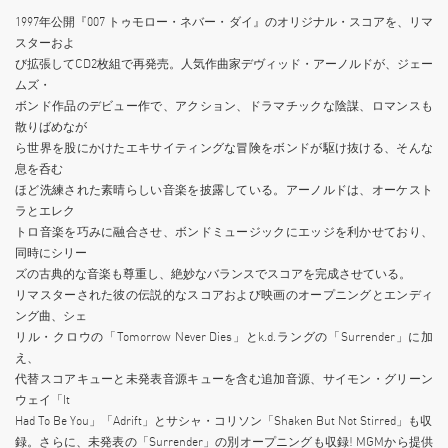
1997年公開『007 トゥモロー・ネバー・ダイ』のオリジナル・スコアを、リマ
スターおよ
び拡張してCD2枚組で再発売。人気作曲家デヴィッド・アーノルドが、ジェー
ムズ・
ボンド作品のデビュー作で、アクション、ドラマチックな陰謀、ロマンスも
散りばめなが
ら世界を股にかけたエキサイティングな冒険をボンドが駆け抜ける、そんな
息を呑む
ほど洗練された素晴らしい音楽を披露している。アーノルドは、オーケスト
ラとエレク
トロ音楽を巧みに融合させ、ボンドミュージックにエッジを利かせており、
同時にシリー
ズの古典的な音楽も尊重し、絶妙なバランスでスコアを完成させている。
リマスターされた彼の伝説的なスコアおよび映画のオープニングとエンディ
ング曲、シェ
リル・クロウの「Tomorrow Never Dies」とk.d.ラングの「Surrender」に加
え、
代替スコアキューと未発表音源キューを含む追加音源、サイモン・グリーン
ウェイ「It
Had To Be You」「Adrift」とサシャ・コリソン「Shaken But Not Stirred」も収
録。さらに、未発表の「Surrender」の別オープニングも収録! MGMから提供