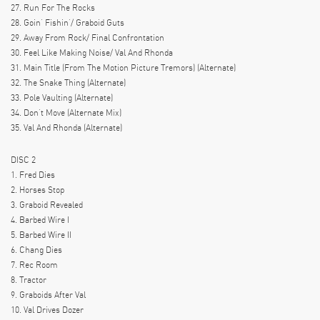
27. Run For The Rocks
28. Goin’ Fishin’/ Graboid Guts
29. Away From Rock/ Final Confrontation
30. Feel Like Making Noise/ Val And Rhonda
31. Main Title (From The Motion Picture Tremors) (Alternate)
32. The Snake Thing (Alternate)
33. Pole Vaulting (Alternate)
34. Don’t Move (Alternate Mix)
35. Val And Rhonda (Alternate)
DISC 2
1. Fred Dies
2. Horses Stop
3. Graboid Revealed
4. Barbed Wire I
5. Barbed Wire II
6. Chang Dies
7. Rec Room
8. Tractor
9. Graboids After Val
10. Val Drives Dozer