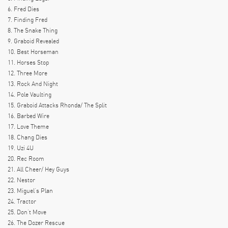
6. Fred Dies
7. Finding Fred
8. The Snake Thing
9. Graboid Revealed
10. Best Horseman
11. Horses Stop
12. Three More
13. Rock And Night
14. Pole Vaulting
15. Graboid Attacks Rhonda/ The Split
16. Barbed Wire
17. Love Theme
18. Chang Dies
19. Uzi 4U
20. Rec Room
21. All Cheer/ Hey Guys
22. Nestor
23. Miguel’s Plan
24. Tractor
25. Don’t Move
26. The Dozer Rescue