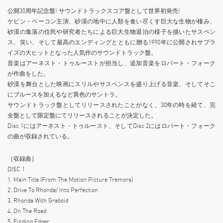
公開30周年記念盤! サウンドトラックスコア盤として世界初発売!
ケビン・ベーコン主演、砂漠の地中に人類を食い尽くす巨大な生物が棲み、
砂漠の集落の住民や研究者たちによる巨大生物退治の様子を描いたサスペン
ス、笑い、そして最高のエンディングとともに贈る1990年に公開されサプラ
イズの大ヒットとなった人気作のサウンドトラック盤。
音楽はアーネスト・トゥルーストが担当し、追加音楽をロバート・フォーク
が作曲をした。
砂漠を舞台とした映画にスリルやサスペンスを盛り上げる音楽、そしてそこ
にブルースを加えるなど異色のサントラ。
サウンドトラック盤としてリリースされたことがなく、30年の時を経て、完
全盤として限定盤にてリリースされることが決定した。
Disc 1にはアーネスト・トゥルースト、そしてDisc 2にはロバート・フォーク
の曲が収録されている。
［収録曲］
DISC 1
1. Main Title (From The Motion Picture Tremors)
2. Drive To Rhonda/ Into Perfection
3. Rhonda With Graboid
4. On The Road
5. Finding Edgar