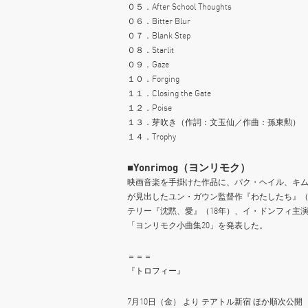
０５．After School Thoughts
０６．Bitter Blur
０７．Blank Step
０８．Starlit
０９．Gaze
１０．Forging
１１．Closing the Gate
１２．Poise
１３．芽吹き（作詞：文玉仙／作曲：孫東勲）
１４．Trophy
■Yonrimog（ヨンリモク）
映画音楽を手掛けた作品に、パク・ヘイル、キム
が見出したユン・ガウン監督作『わたしたち』（
テリー『沈黙、愛』（18年）、イ・ドンフィ主演
「ヨンリモク小曲集20」を発表した。
＝＝＝
『トロフィー』
7月10日（金） より テアトル新宿 ほか順次公開