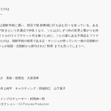
ったのは
─
ヒは朝鮮学校に通い、部活で朝 鮮舞踊に打ち込む日々を送っている。ある
OP好きという共通点で仲良くなり、ソヒは少しずつ外の世界と繋がりを持
アイドルのライブチケット代を稼ぐために、ソヒの家にある不用品をフリマ
れたのは、朝鮮学校の校長である父・サンジュが持っていた一枚の北朝鮮の
ジュが祖国・北朝鮮から授与されだ“勲章”までも売ってしまうー。
来介 美術：徐賢先 大原清孝
：井上純平 キャスティング：田端利江 山下葉子
紀
ラインプロデューサー：村岡伸一郎
ョン：K2 Pictures Production