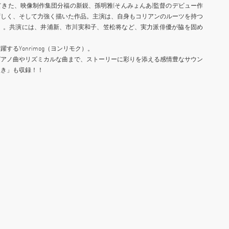
きた、映像制作集団分福の新鋭、孫明雅(そんみょんあ)監督のデビュー作
ずしく、そして力強く描いた作品。主演は、自身もコリアンのルーツを持つ
）。共演には、井浦新、市川実和子、笠松将など、実力派俳優が脇を固め
するYonrimog（ヨンリモク）。
ピアノ曲やリズミカルな曲まで、ストーリーに彩りを添える感情豊なサウン
吹き」も収録！！