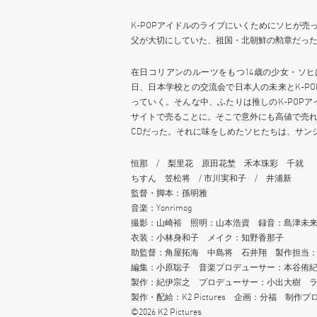
K-POPアイドルのライブにいくためにソヒが売
父が大切にしていた、祖国・北朝鮮の勲章だった
在日コリアンのルーツをもつ14歳の少女・ソ
日、日本学校との交流会で日本人の未来とK-P
っていく。そんな中、ふたりは推しのK-POP
サイトで売ることに。そこで意外にも高値で売
CDだった。それに味をしめたソヒたちは、サン
恒那 / 梨里花 原田花埜 禾本珠彩 千就
ちすん 笠松将 / 市川実和子 / 井浦新
監督・脚本：孫明雅
音楽：Yonrimog
撮影：山崎裕 照明：山本浩資 録音：島津未
衣装：小林身和子 メイク：知野香那子
助監督：⻆屋拓海 中島将 石井翔 製作担当
編集：小原聡子 音楽プロデューサー：本谷侑
製作：紀伊宗之 プロデューサー：小出大樹 
製作・配給：K2 Pictures 企画：分福 制作プロダクシ
©2026 K2 Pictures