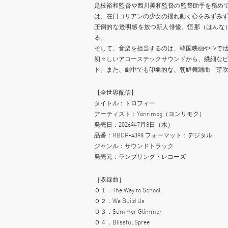
是枝裕和監督や西川美和監督の監督助手を務めて
は、在日コリアンの少女の揺れ動く心をみずみ
圧倒的な透明感を放つ新人俳優、恒那（はんな
る。
そして、音楽を担当するのは、韓国映画やTVで活躍
初々しいアコーステックサウンドから、繊細な
ド。また、劇中でも印象的な、朝鮮舞踊曲「芽
【全世界配信】
タイトル：トロフィー
アーティスト：Yonrimog（ヨンリモク）
発売日：2026年7月8日（水）
品番：RBCP-4398 フォーマット：デジタル
ジャンル：サウンドトラック
発売元：ランブリング・レコーズ
［収録曲］
０１．The Way to School
０２．We Build Us
０３．Summer Glimmer
０４．Blissful Spree