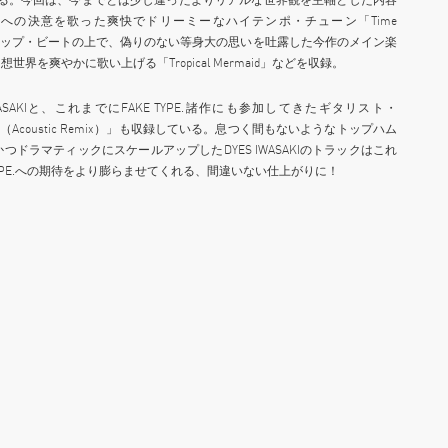
への決意を歌った爽快でドリーミーなハイテンポ・チューン「Time
身のヒップホップ・ビートの上で、偽りのない等身大の思いを吐露した今作のメイン楽
を爽やかに歌い上げる「Tropical Mermaid」などを収録。
SAKIと、これまでにFAKE TYPE.諸作にも参加してきたギタリスト・
キ （Acoustic Remix）」も収録している。息つく間もないようなトップハム
ドラマティックにスケールアップしたDYES IWASAKIのトラックはこれ
YPE.への期待をより膨らませてくれる、間違いない仕上がりに！