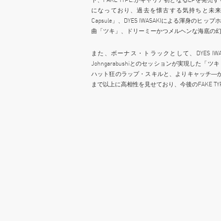
になっており、過去を懐古する気持ちと未来
Capsule」、DYES IWASAKIによる渾
曲「ツキ」、ドリーミーかつメルヘンな海底の幻想世界
また、ボーナス・トラックとして、DYES IWA
Johngarabushiとのセッションが実現した「ツ
ハット狂のラップ・スキルと、よりキャッチ―かつ
まで以上に高相性を見せており、今後のFAKE T