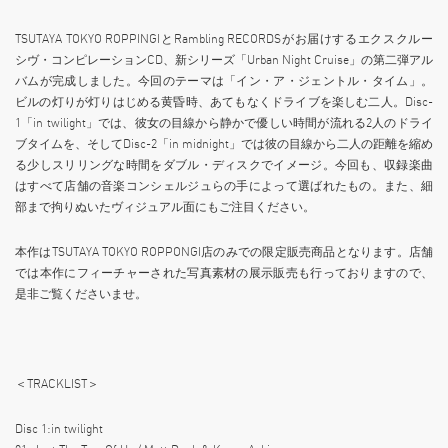
TSUTAYA TOKYO ROPPINGIとRambling RECORDSがお届けするエクスクルー
シヴ・コンピレーションCD、新シリーズ「Urban Night Cruise」の第二弾アル
バムが完成しました。今回のテーマは「イン・ア・ジェントル・タイム」。
ビルの灯りが灯りはじめる黄昏時、あてもなくドライブを楽しむ二人。Disc-
1「in twilight」では、彼女の目線から静かで優しい時間が流れる2人のドライ
ブタイムを、そしてDisc-2「in midnight」では彼の目線から二人の距離を縮め
る少しスリリングな時間をダブル・ディスクでイメージ。今回も、収録楽曲
はすべて店舗の音楽コンシェルジュらの手によって選ばれたもの。また、細
部まで拘りぬいたヴィジュアル面にもご注目ください。
本作はTSUTAYA TOKYO ROPPONGI店のみでの限定販売商品となります。店舗
では本作にフィーチャーされた写真素材の展示販売も行っておりますので、
是非ご覧くださいませ。
＜TRACKLIST＞
Disc 1:in twilight