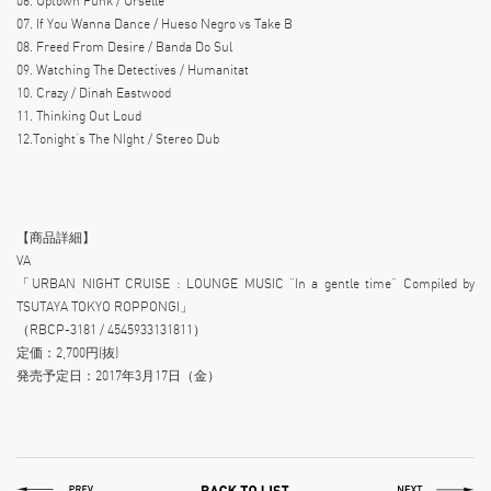
06. Uptown Funk / Urselle
07. If You Wanna Dance / Hueso Negro vs Take B
08. Freed From Desire / Banda Do Sul
09. Watching The Detectives / Humanitat
10. Crazy / Dinah Eastwood
11. Thinking Out Loud
12.Tonight’s The NIght / Stereo Dub
【商品詳細】
VA
「URBAN NIGHT CRUISE : LOUNGE MUSIC “In a gentle time” Compiled by
TSUTAYA TOKYO ROPPONGI」
（RBCP-3181 / 4545933131811）
定価：2,700円(抜)
発売予定日：2017年3月17日（金）