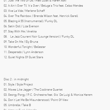
01. Just The Two Of Us / Matt Dusk & Karen Aoki
02. It Ain’t Over Til’ It’s Over / Beluga’s Trio feat. Celso Mendes
03. Viva La Vida / Marlene Schaff
04. Over The Rainbow / Brenda Wilson feat. Henrick Garell
05. Blazing A 55 (Instrumental) / Funky DL
06. Satin Doll / Liza Everson
07. Stay With Me / Anekka
08. Le Jazz Courant Noir (Lounge Version) / Funky DL
09. Take On Me / Ely Bruna
10. Wonderful Tonight / Bellestar
11. Desperado / Lynn Anderson
12. Quiet Nights Of Quiet Stars
Disc 2 : in midnight
01. Style / Style Project
02. Moves Like Jagger / The Cooltrane Quartet
03. Georgy Porgy / P.C. Orchestra feat. Gio’ De Luigi & Monica Harem
04. Don’t Let Me Be Misunderstood / Point Of View
05. Umbrella / Take B