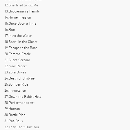
12.She Tried to Kill Me
13.Boogieman’s Family
14.Home Invasion
15.Once Upon a Time
16.Run
17.Intro the Water
18.Spark in the Closet
19.Escape to the Boat
20.Femme Fetale
21.Silent Scream
22.New Report
23.Zora Drives
24.Death of Umbrae
25.Somber Ride
26.Immolation
27.Down the Rabbit Hole
28.Performance Art
29.Human
30.Battle Plan
31.Pas Deux
32.They Can’t Hurt You