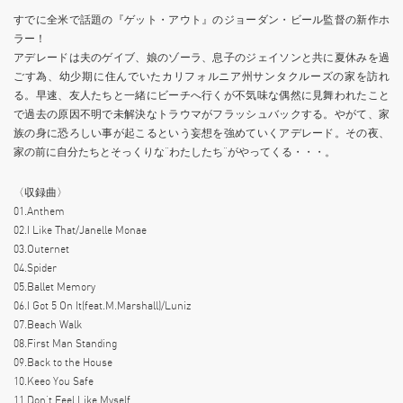
すでに全米で話題の『ゲット・アウト』のジョーダン・ビール監督の新作ホ
ラー！
アデレードは夫のゲイブ、娘のゾーラ、息子のジェイソンと共に夏休みを過
ごす為、幼少期に住んでいたカリフォルニア州サンタクルーズの家を訪れ
る。早速、友人たちと一緒にビーチへ行くが不気味な偶然に見舞われたこと
で過去の原因不明で未解決なトラウマがフラッシュバックする。やがて、家
族の身に恐ろしい事が起こるという妄想を強めていくアデレード。その夜、
家の前に自分たちとそっくりな”わたしたち”がやってくる・・・。
〈収録曲〉
01.Anthem
02.I Like That/Janelle Monae
03.Outernet
04.Spider
05.Ballet Memory
06.I Got 5 On It(feat.M.Marshall)/Luniz
07.Beach Walk
08.First Man Standing
09.Back to the House
10.Keeo You Safe
11.Don’t Feel Like Myself