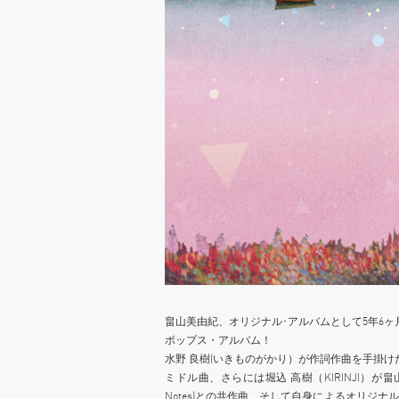
畠山美由紀、オリジナル･アルバムとして5年6ヶ
ポップス・アルバム！
水野 良樹(いきものがかり）が作詞作曲を手掛け
ミドル曲、さらには堀込 高樹（KIRINJI）が
Notes)との共作曲、そして自身によるオリジ