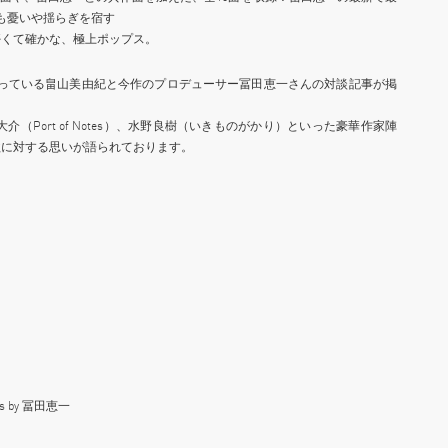
も憂いや揺らぎを宿す
儚くて確かな、極上ポップス。
題となっている畠山美由紀と今作のプロデューサー冨田恵一さんの対談記事が掲
島大介（Port of Notes）、水野良樹（いきものがかり）といった豪華作家陣
歌に対する思いが語られております。
ents by 冨田恵一