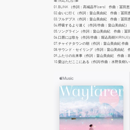
≪TRACKLIST≫
01.BLINK （作詞：髙城晶平(cero) 作曲：冨田
02.会いに行く（作詞：畠山美由紀 作曲：冨田
03.フルデプス（作詞：畠山美由紀 作曲：冨田
04.呼吸するより速く（作詞/作曲：畠山美由紀）
05.ソングライン（作詞：畠山美由紀 作曲：冨
06.口唇には歌を（作詞/作曲：堀込高樹(KIRINJI)
07.チャイナタウンの朝（作詞：畠山美由紀 作曲：小島大
08.サウンド・セイリング（作詞：畠山美由紀 
09.ふたりの出来事（作詞：畠山美由紀 作曲：
10.愛はただここにある（作詞/作曲：水野良樹(