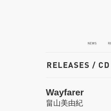
NEWS
R
RELEASES / CD
Wayfarer
畠山美由紀