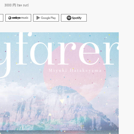
000 円 (tax out)