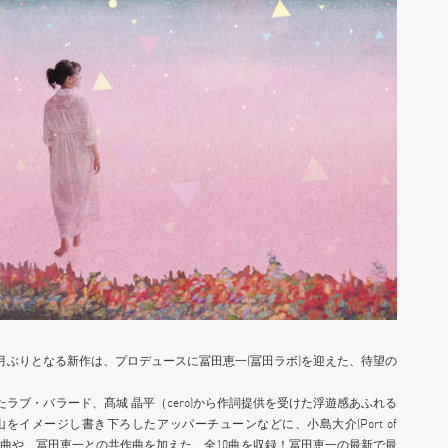
月ぶりとなる新作は、プロデュースに冨田恵一(冨田ラボ)を迎えた、待望の
たラブ・バラード、髙城 晶平（cero)から作詞提供を受けた浮遊感あふれる
畠山をイメージし書き下ろしたアッパーチューンなどに、小島大介(Port of
ナル曲や、冨田恵一との共作曲を加えた、全10曲を収録！冨田恵一の最新で最