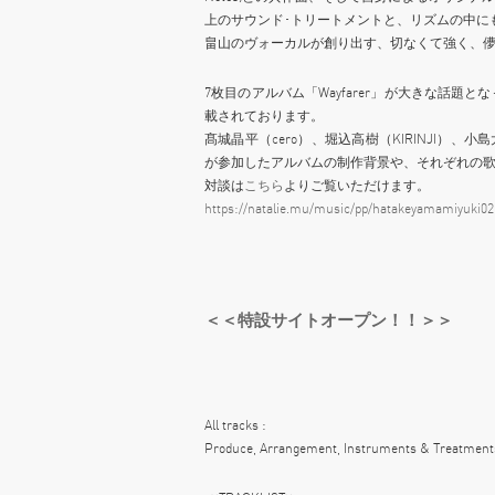
上のサウンド･トリートメントと、リズムの中に
畠山のヴォーカルが創り出す、切なくて強く、
7枚目のアルバム「Wayfarer」が大きな話
載されております。
髙城晶平（cero）、堀込高樹（KIRINJI）、小
が参加したアルバムの制作背景や、それぞれの
対談は
こちら
よりご覧いただけます。
https://natalie.mu/music/pp/hatakeyamamiyuki02
＜＜特設サイトオープン！！＞＞
All tracks :
Produce, Arrangement, Instruments & Treatm