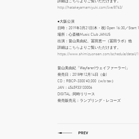
詳細は
こちら
よりご覧いただけます。
http://hatakeyamamiyuki.com/live/8763/
●大阪公演
日時：2019年3月21日(木・祝) Open 16:30／Start 1
場所：心斎橋Music Club JANUS
出演：畠山美由紀、冨田恵一（冨田ラボ）他
詳細は
こちら
よりご覧いただけます。
https://www.shimizuonsen.com/schedule/detail/1
畠山美由紀「Wayfarer(ウェイファーラー)」
発売日：2018年12月14日（金)
CD：RBCP-3300 ¥3,000（w/o tax）
JAN：4545933133006
DIGITAL :同時リリース
発売販売元：ランブリング・レコーズ