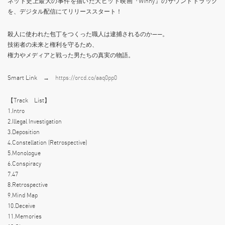
ネット史上最大の事件を描いた大ヒット映画『Winny』のサウンドトラック
を、デジタル配信にてリリーススタート！
殺人に使われた包丁をつくった職人は逮捕されるのか——。
技術者の未来と権利を守るため、
権力やメディアと戦った男たちの真実の物語。
Smart Link →
https://orcd.co/aaq0pp0
【Track List】
1.Intro
2.Illegal Investigation
3.Deposition
4.Constellation (Retrospective)
5.Monologue
6.Conspiracy
7.47
8.Retrospective
9.Mind Map
10.Deceive
11.Memories