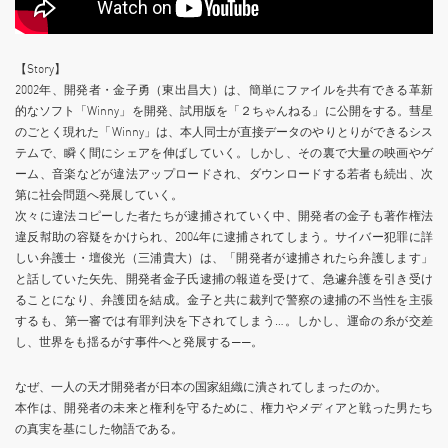
【Story】
2002年、開発者・金子勇（東出昌大）は、簡単にファイルを共有できる革新
的なソフト「Winny」を開発、試用版を「２ちゃんねる」に公開をする。彗星
のごとく現れた「Winny」は、本人同士が直接データのやりとりができるシス
テムで、瞬く間にシェアを伸ばしていく。しかし、その裏で大量の映画やゲ
ーム、音楽などが違法アップロードされ、ダウンロードする若者も続出、次
第に社会問題へ発展していく。
次々に違法コピーした者たちが逮捕されていく中、開発者の金子も著作権法
違反幇助の容疑をかけられ、2004年に逮捕されてしまう。サイバー犯罪に詳
しい弁護士・壇俊光（三浦貴大）は、「開発者が逮捕されたら弁護します」
と話していた矢先、開発者金子氏逮捕の報道を受けて、急遽弁護を引き受け
ることになり、弁護団を結成。金子と共に裁判で警察の逮捕の不当性を主張
するも、第一審では有罪判決を下されてしまう…。しかし、運命の糸が交差
し、世界をも揺るがす事件へと発展する——。
なぜ、一人の天才開発者が日本の国家組織に潰されてしまったのか。
本作は、開発者の未来と権利を守るために、権力やメディアと戦った男たち
の真実を基にした物語である。