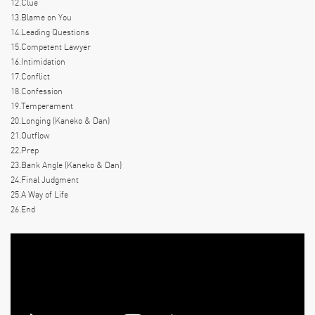
12.Clue
13.Blame on You
14.Leading Questions
15.Competent Lawyer
16.Intimidation
17.Conflict
18.Confession
19.Temperament
20.Longing (Kaneko & Dan)
21.Outflow
22.Prep
23.Bank Angle (Kaneko & Dan)
24.Final Judgment
25.A Way of Life
26.End