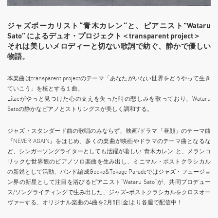
ジャズボーカリスト“青木カレン“と、ピアニスト”Wataru
Sato” によるデュオ・プロジェクト＜transparent project＞
それは美しいメロディーと切ない歌詞で紡ぐ、静かで優しい
物語。
本楽曲はtransparent projectのテーマ「あなたがいない世界をどうやって生き
ていこう」を核とする１曲。
Lilacがやっと見つけた心の支えを失った時の悲しみを歌っており、Wataru
Satoの静かなピアノとストリングスが美しく調和する。
ジャズ・スタンダード曲の歌唱のみならず、映画/ドラマ「昼顔」のテーマ曲
『NEVER AGAIN』をはじめ、多くの楽曲が映画やドラマのテーマ曲となるな
ど、シンガーソングライターとしても活躍が著しい“青木カレン“と、メランコ
リックな世界観のピアノソロ楽曲を生み出し、ミニマル・ポストクラシカル
の新鋭として活動、バンド編成Gecko&Tokage Paradeではジャズ・フュージョ
ン界の新星として注目を浴びるピアニスト”Wataru Sato”が、共同プロデュー
ス/ソングライティングで生み出した、ジャズ~ポストクラシカルをクロスオー
ヴァーする、オリジナル楽曲の4曲を2月5日(金)より各週で配信中！