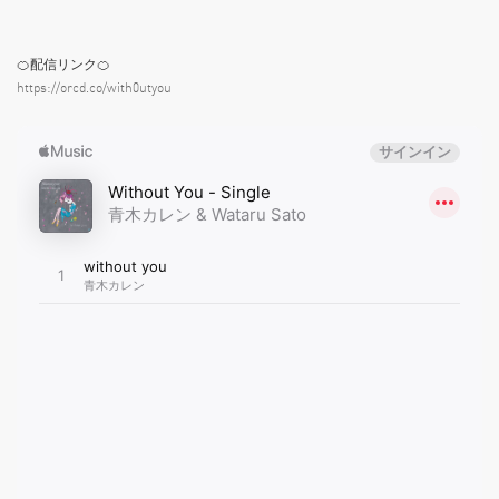
🍊配信リンク🍊
https://orcd.co/with0utyou