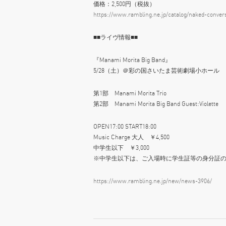
価格：2,500円（税抜）
https://www.rambling.ne.jp/catalog/naked-conver
■■ライヴ情報■■
『Manami Morita Big Band』
5/28（土）＠彩の国さいたま芸術劇場小ホール
第1部 Manami Morita Trio
第2部 Manami Morita Big Band Guest:Violette
OPEN17:00 START18:00
Music Charge 大人 ￥4,500
中学生以下 ￥3,000
※中学生以下は、ご入場時に学生証等の身分証
https://www.rambling.ne.jp/new/news-3906/