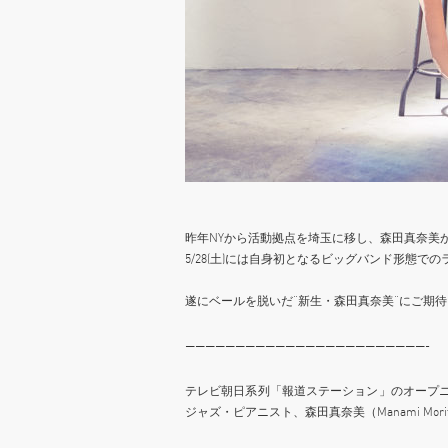
昨年NYから活動拠点を埼玉に移し、森田真奈美
5/28(土)には自身初となるビッグバンド形態でのライヴ
遂にベールを脱いだ“新生・森田真奈美”にご期
————————————————————————-
テレビ朝日系列「報道ステーション」のオープニン
ジャズ・ピアニスト、森田真奈美（Manami Mori