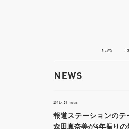
NEWS
R
NEWS
2016.4.28 news
報道ステーションのテ
森田真奈美が4年振りの