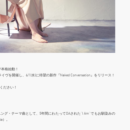
が本格始動！
を開催し、6/1(水)に待望の新作『Naked Conversation』をリリース！
待ください！
グ・テーマ曲として、5年間にわたってOAされた“I Am”でもお馴染みの
ta）。