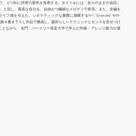
年の時を経て、6/1(水)に待望の新作を発表する。タイトルには「ありのままの会話」
sation」と冠し、素直な自分を、自由かつ繊細なメロディで表現。また、全編を
感を与えた。シネマティックな展開に感嘆するM-1“Stranded”やM-
を自身の作曲＆書き下ろし作品で構成し、森田らしいテクニックとセンスを見せつけ
”もさることながら、名門・バークリー音楽大学で学んだ作曲・アレンジ能力が遺