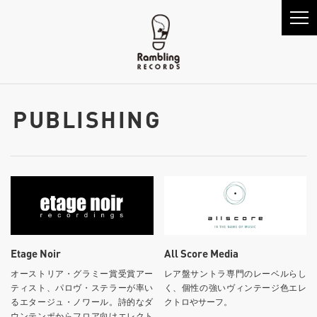
PUBLISHING
Etage Noir
All Score Media
オーストリア・グラミー賞受賞アー
レア盤サントラ専門のレーベルらし
ティスト、パロヴ・ステラーが率い
く、個性の強いヴィンテージ色エレ
るエタージュ・ノワール。詩的なダ
クトロやサーフ。
ウンテンポからフロア向けエレクト