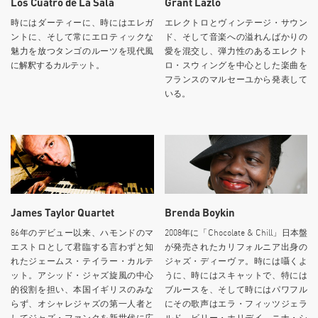
Los Cuatro de La Sala
Grant Lazlo
時にはダーティーに、時にはエレガ
エレクトロとヴィンテージ・サウン
ントに、そして常にエロティックな
ド、そして音楽への溢れんばかりの
魅力を放つタンゴのルーツを現代風
愛を混交し、弾力性のあるエレクト
に解釈するカルテット。
ロ・スウィングを中心とした楽曲を
フランスのマルセーユから発表して
いる。
James Taylor Quartet
Brenda Boykin
86年のデビュー以来、ハモンドのマ
2008年に「Chocolate & Chill」日本盤
エストロとして君臨する言わずと知
が発売されたカリフォルニア出身の
れたジェームス・テイラー・カルテ
ジャズ・ディーヴァ。時には囁くよ
ット。アシッド・ジャズ旋風の中心
うに、時にはスキャットで、特には
的役割を担い、本国イギリスのみな
ブルースを、そして時にはパワフル
らず、オシャレジャズの第一人者と
にその歌声はエラ・フィッツジェラ
してジャズ・ファンクを新世代に広
ルド、ビリー・ホリデイ、ニナ・シ