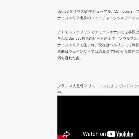
Darius(ダリウス)のデビューアルバム「Utop
ナイジェリア出身のフューチャーソウルアーティスト
アトモスフェリックでエモーショナルな世界観
そんなDariusu独自のビートの上で、ソウルフル
ナイジェリアで生まれ、現在はベルリンにて制
本曲はウェインならではの最高で艶やかな歌声
満ち溢れた曲。
フランス人監督アリス・コンによってレトロで
中。