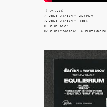
《TRACK LIST》
A1. Darius x Wayne Snow – Equilibrium
A2. Darius x Wayne Snow – Apology
B1. Darius – Sonar
B2. Darius x Wayne Snow – Equilibrium(Extended 