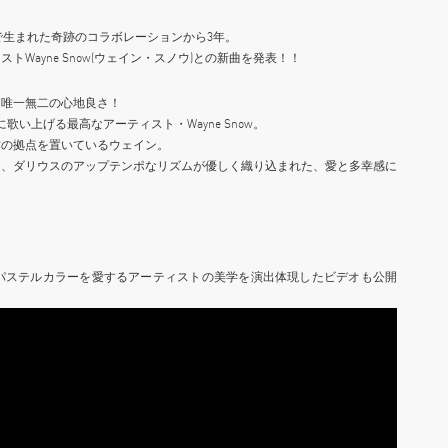
ia」で生まれた奇跡のコラボレーションから3年。
Wayne Snow(ウェイン・スノウ)との新曲を発表！！
は唯一無二の心地良さ！
に歌い上げる最高なアーティスト・Wayne Snow。
作の拠点を置いているウェイン。
に、ダリウスのアップテンポなリズムが優しく織り込まれた、愛と多幸感に
パステルカラーを愛するアーティストの美学を演出体現したビデオも公開