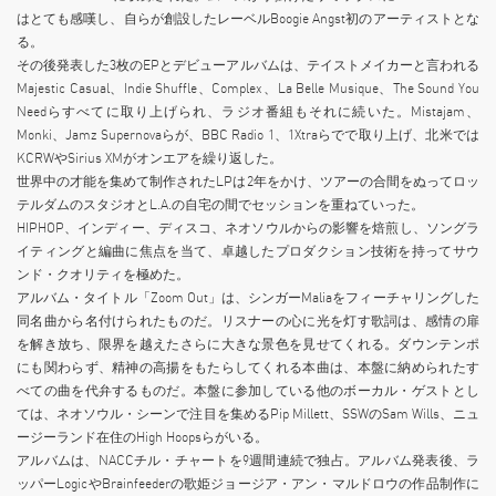
はとても感嘆し、自らが創設したレーベルBoogie Angst初のアーティストとな
る。
その後発表した3枚のEPとデビューアルバムは、テイストメイカーと言われる
Majestic Casual、Indie Shuffle、Complex、La Belle Musique、The Sound You
Needらすべてに取り上げられ、ラジオ番組もそれに続いた。Mistajam、
Monki、Jamz Supernovaらが、BBC Radio 1、1Xtraらでで取り上げ、北米では
KCRWやSirius XMがオンエアを繰り返した。
世界中の才能を集めて制作されたLPは2年をかけ、ツアーの合間をぬってロッ
テルダムのスタジオとL.A.の自宅の間でセッションを重ねていった。
HIPHOP、インディー、ディスコ、ネオソウルからの影響を焙煎し、ソングラ
イティングと編曲に焦点を当て、卓越したプロダクション技術を持ってサウ
ンド・クオリティを極めた。
アルバム・タイトル「Zoom Out」は、シンガーMaliaをフィーチャリングした
同名曲から名付けられたものだ。リスナーの心に光を灯す歌詞は、感情の扉
を解き放ち、限界を越えたさらに大きな景色を見せてくれる。ダウンテンポ
にも関わらず、精神の高揚をもたらしてくれる本曲は、本盤に納められたす
べての曲を代弁するものだ。本盤に参加している他のボーカル・ゲストとし
ては、ネオソウル・シーンで注目を集めるPip Millett、SSWのSam Wills、ニュ
ージーランド在住のHigh Hoopsらがいる。
アルバムは、NACCチル・チャートを9週間連続で独占。アルバム発表後、ラ
ッパーLogicやBrainfeederの歌姫ジョージア・アン・マルドロウの作品制作に