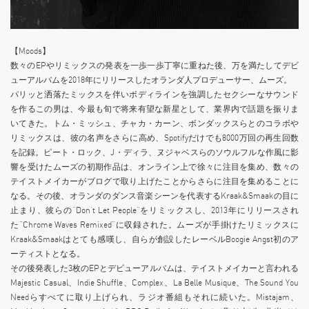
【Moods】
数々のEPやリミックスの発表を一歩一歩丁寧に重ねた後、万を満たしてデビ
ューアルバムを2018年にリリースしたオランダ人プロデューサー、ムーズ。
パリッと洒落たミックスを伴いボディラインを強調したセクシーなサウンド
を作るこの男は、今最も旬で将来有望な新星として、業界内で話題を振りま
いてきた。トム・ミッシュ、チャカ・カーン、ボンダックスらとのコラボや
リミックスは、彼の名声をさらに高め、Spotifyだけでも8000万回の再生回数
を記録。ピート・ロック、J・ディラ、ヌジャベスらのソウルフルな作風に影
響を受けたムーズの初期作品は、オンライン上で徐々に注目を集め、数々の
テイストメイカーがブログで取り上げたことからさらに注目を集めることに
なる。その後、オランダのダンス音楽シーンを代表するKraak&Smaakの目に
止まり、彼らの”Don’t Let People”をリミックスし、2013年にリリースされ
た”Chrome Waves Remixed”に収録された。ムーズが手掛けたリミックスに
Kraak&Smaakはとても感嘆し、自らが創設したレーベルBoogie Angst初のア
ーティストとなる。
その後発表した3枚のEPとデビューアルバムは、テイストメイカーと言われる
Majestic Casual、Indie Shuffle、Complex、La Belle Musique、The Sound You
Needらすべてに取り上げられ、ラジオ番組もそれに続いた。Mistajam、