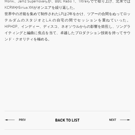
Monki、Jamz Supernovaらが、BBC Radio 1、1Xtraらでで取り上げ、北米では
KCRWやSirius XMがオンエアを繰り返した。
世界中の才能を集めて制作されたLPは2年をかけ、ツアーの合間をぬってロッ
テルダムのスタジオとL.A.の自宅の間でセッションを重ねていった。
HIPHOP、インディー、ディスコ、ネオソウルからの影響を焙煎し、ソングラ
イティングと編曲に焦点を当て、卓越したプロダクション技術を持ってサウ
ンド・クオリティを極める。