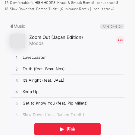
17. Comfortable ft. HIGH HOOPS (Kraak & Smaak Remix)– bonus track 3
18. Slow Down feat. Damon Tueitt（Qunimune Remix )– bonus track4