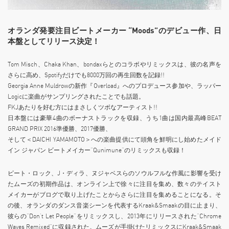
オランダ発要注目ビートメーカー “Moods”のデビュー作、日
本盤としてリリース決定！
Tom Misch、Chaka Khan、bondaxらとのコラボやリミックスは、彼の名声を
さらに高め、Spotifyだけでも8000万回の再生回数を記録!!
Georgia Anne Muldrowの新作『Overload』へのプロデュース参加や、ラッパー
Logicに楽曲がサンプリングされたことでも話題。
FKJあたりを好む方にはまさしくツボなアーティスト!!
日本盤には豪華4曲のボーナストラックを収録、うち1曲は国内最高峰BEAT
GRAND PRIX 2016準優勝、2017優勝、
そして＜DAICHI YAMAMOTO＞への楽曲提供にて頭角を鮮明にし始めたメイド
イン ジャパン ビートメイカー“Qunimune”のリミックスも収録！
ピート・ロック、J・ディラ、ヌジャベスらのソウルフルな作風に影響を受け
たムーズの初期作品は、オンライン上で徐々に注目を集め、数々のテイスト
メイカーがブログで取り上げたことからさらに注目を集めることになる。そ
の後、オランダのダンス音楽シーンを代表するKraak&Smaakの目に止まり、
彼らの”Don’t Let People”をリミックスし、2013年にリリースされた”Chrome
Waves Remixed”に収録された。ムーズが手掛けたリミックスにKraak&Smaak