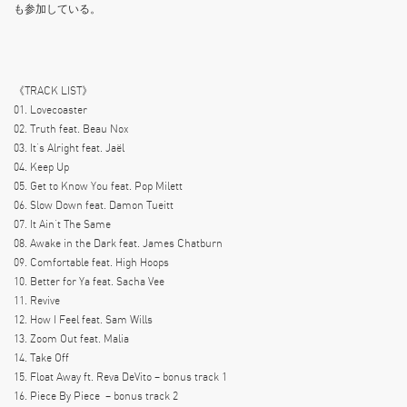
も参加している。
《TRACK LIST》
01. Lovecoaster
02. Truth feat. Beau Nox
03. It’s Alright feat. Jaël
04. Keep Up
05. Get to Know You feat. Pop Milett
06. Slow Down feat. Damon Tueitt
07. It Ain’t The Same
08. Awake in the Dark feat. James Chatburn
09. Comfortable feat. High Hoops
10. Better for Ya feat. Sacha Vee
11. Revive
12. How I Feel feat. Sam Wills
13. Zoom Out feat. Malia
14. Take Off
15. Float Away ft. Reva DeVito – bonus track 1
16. Piece By Piece – bonus track 2