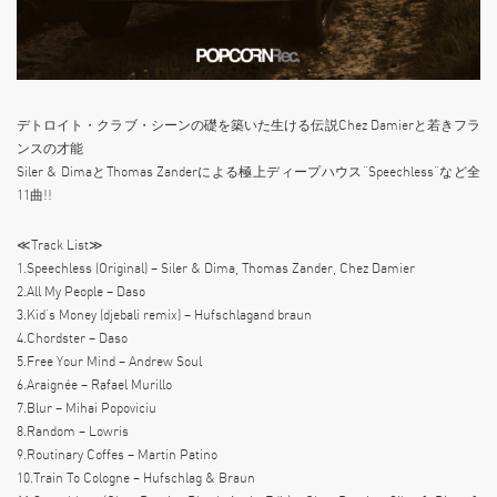
デトロイト・クラブ・シーンの礎を築いた生ける伝説Chez Damierと若きフラ
ンスの才能
Siler & DimaとThomas Zanderによる極上ディープハウス“Speechless”など全
11曲!!
≪Track List≫
1.Speechless (Original) – Siler & Dima, Thomas Zander, Chez Damier
2.All My People – Daso
3.Kid’s Money (djebali remix) – Hufschlagand braun
4.Chordster – Daso
5.Free Your Mind – Andrew Soul
6.Araignée – Rafael Murillo
7.Blur – Mihai Popoviciu
8.Random – Lowris
9.Routinary Coffes – Martin Patino
10.Train To Cologne – Hufschlag & Braun