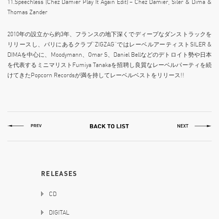
11.Speechless (Chez Damier Play It Again Edit) – Chez Damier, Siler & Dima &
Thomas Zander
2010年の設立から約3年、フランスの地下深くでディープなダンストラックを
リリースし、パリにあるクラブ”ZIGZAG”ではレーベルアーティストSILER &
DIMAを中心に、Moodymann、Omar S、Daniel Bellなどのデトロイト勢や日本
を代表するミニマリストFumiya Tanakaを招聘し良質なレーベルパーティを続
けてきたPopcorn Recordsが満を持してレーベルベストをリリース!!
RELEASES
CD
DIGITAL