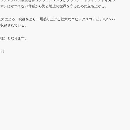
アマンはかつてない脅威から海と地上の世界を守るために立ち上がる。
ムズによる、映画をより一層盛り上げる壮大なエピックスコアと、Xアンバ
が収録されている。
仕様）となります。
m”)