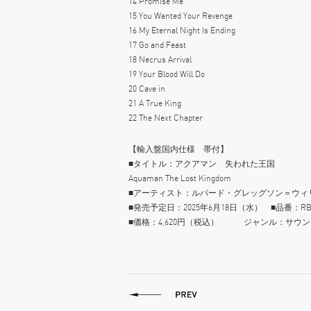
14 Promise Me
15 You Wanted Your Revenge
16 My Eternal Night Is Ending
17 Go and Feast
18 Necrus Arrival
19 Your Blood Will Do
20 Cave in
21 A True King
22 The Next Chapter
【輸入盤国内仕様 帯付】
■タイトル：アクアマン 失われた王国
Aquaman The Lost Kingdom
■アーティスト：ルパード・グレッグソン＝ウィリアムズ/Ru
■発売予定日：2025年6月18日（水） ■品番：RBCP
■価格：4,620円（税込） ジャンル：サ