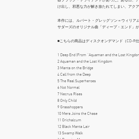
け出し、邪悪な力が解き放たれてしまい、アク
本作には、ルパート・グレッグソン＝ウィリア
サダーズのオリジナル曲「ディープ・エンド」
■こちらの商品はディスクオンデマンド（CD-R
1 Deep End (From “Aquaman and the Lost Kingdo
2 Aquaman and the Lost Kingdom
3 Manta on the Bridge
4 Call from the Deep
5 The Real Superheroes
6 Not Normal
7 Necrus Rises
8 Only Child
9 Grasshoppers
10 Mera Joins the Chase
11 Orichalcum
12 Black Manta Lair
13 Swamp Walk