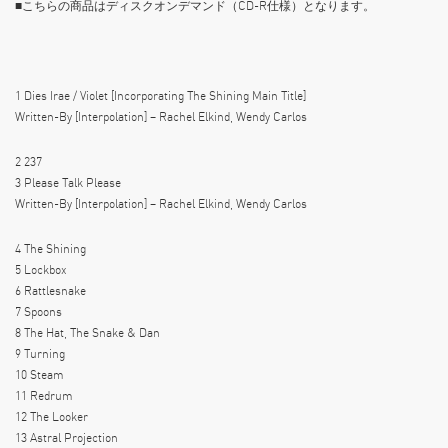
■こちらの商品はディスクオンデマンド（CD-R仕様）となります。
1 Dies Irae / Violet [Incorporating The Shining Main Title]
Written-By [Interpolation] – Rachel Elkind, Wendy Carlos
2 237
3 Please Talk Please
Written-By [Interpolation] – Rachel Elkind, Wendy Carlos
4 The Shining
5 Lockbox
6 Rattlesnake
7 Spoons
8 The Hat, The Snake & Dan
9 Turning
10 Steam
11 Redrum
12 The Looker
13 Astral Projection