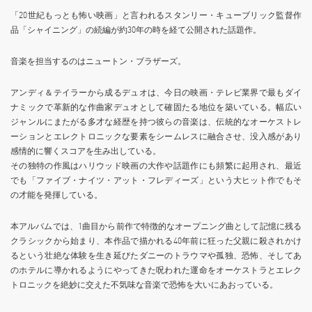
「20世紀もっとも怖い映画」と言われるスタンリー・キューブリック監督作
品「シャイニング」の続編が約30年の時を経て公開された話題作。
音楽を担当するのはニュートン・ブラザーズ。
アンディ＆テイラーから成るデュオは、今日の映画・テレビ業界で最もダイ
ナミックで革新的な作曲家デュオとして確固たる地位を築いている。幅広い
ジャンルにまたがる多才な経歴を持つ彼らの音楽は、伝統的なオーケストレ
ーションとエレクトロニックな要素をシームレスに融合させ、没入感があり
感情的に響くスコアを生み出している。
その独特の作風はハリウッド映画の大作や話題作にも頻繁に起用され、最近
でも「ファイブ・ナイツ・アット・フレディーズ」という大ヒット作でもそ
の才能を発揮している。
本アルバムでは、1曲目から前作で特徴的なオープニング曲として記憶に残る
クラシックから始まり、本作品で描かれる40年前に狂った父親に殺されかけ
るという壮絶な体験を生き延びたダニーのトラウマや孤独、恐怖、そしてあ
のホテルに導かれるようにやってきた呪われた運命をオーケストラとエレク
トロニックを絶妙に交えた不気味な音楽で恐怖を大いにあおっている。