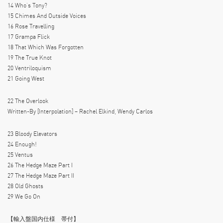
14 Who’s Tony?
15 Chimes And Outside Voices
16 Rose Travelling
17 Grampa Flick
18 That Which Was Forgotten
19 The True Knot
20 Ventriloquism
21 Going West
22 The Overlook
Written-By [Interpolation] – Rachel Elkind, Wendy Carlos
23 Bloody Elevators
24 Enough!
25 Ventus
26 The Hedge Maze Part I
27 The Hedge Maze Part II
28 Old Ghosts
29 We Go On
【輸入盤国内仕様 帯付】