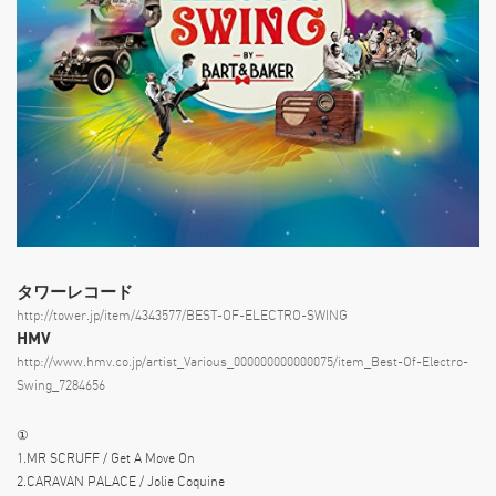
タワーレコード
http://tower.jp/item/4343577/BEST-OF-ELECTRO-SWING
HMV
http://www.hmv.co.jp/artist_Various_000000000000075/item_Best-Of-Electro-
Swing_7284656
①
1.MR SCRUFF / Get A Move On
2.CARAVAN PALACE / Jolie Coquine