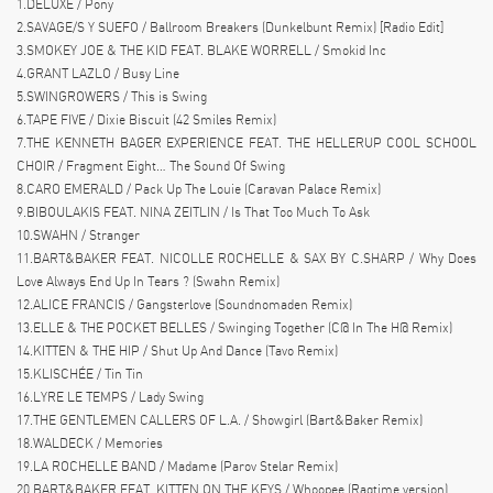
1.DELUXE / Pony
2.SAVAGE/S Y SUEFO / Ballroom Breakers (Dunkelbunt Remix) [Radio Edit]
3.SMOKEY JOE & THE KID FEAT. BLAKE WORRELL / Smokid Inc
4.GRANT LAZLO / Busy Line
5.SWINGROWERS / This is Swing
6.TAPE FIVE / Dixie Biscuit (42 Smiles Remix)
7.THE KENNETH BAGER EXPERIENCE FEAT. THE HELLERUP COOL SCHOOL
CHOIR / Fragment Eight… The Sound Of Swing
8.CARO EMERALD / Pack Up The Louie (Caravan Palace Remix)
9.BIBOULAKIS FEAT. NINA ZEITLIN / Is That Too Much To Ask
10.SWAHN / Stranger
11.BART&BAKER FEAT. NICOLLE ROCHELLE & SAX BY C.SHARP / Why Does
Love Always End Up In Tears ? (Swahn Remix)
12.ALICE FRANCIS / Gangsterlove (Soundnomaden Remix)
13.ELLE & THE POCKET BELLES / Swinging Together (C@ In The H@ Remix)
14.KITTEN & THE HIP / Shut Up And Dance (Tavo Remix)
15.KLISCHÉE / Tin Tin
16.LYRE LE TEMPS / Lady Swing
17.THE GENTLEMEN CALLERS OF L.A. / Showgirl (Bart&Baker Remix)
18.WALDECK / Memories
19.LA ROCHELLE BAND / Madame (Parov Stelar Remix)
20.BART&BAKER FEAT. KITTEN ON THE KEYS / Whoopee (Ragtime version)