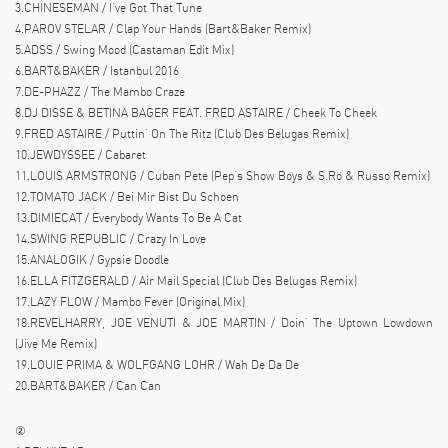
3.CHINESEMAN / I’ve Got That Tune
4.PAROV STELAR / Clap Your Hands (Bart&Baker Remix)
5.ADSS / Swing Mood (Castaman Edit Mix)
6.BART&BAKER / Istanbul 2016
7.DE-PHAZZ / The Mambo Craze
8.DJ DISSE & BETINA BAGER FEAT. FRED ASTAIRE / Cheek To Cheek
9.FRED ASTAIRE / Puttin’ On The Ritz (Club Des Belugas Remix)
10.JEWDYSSEE / Cabaret
11.LOUIS ARMSTRONG / Cuban Pete (Pep’s Show Boys & S.Rö & Russo Remix)
12.TOMATO JACK / Bei Mir Bist Du Schoen
13.DIMIECAT / Everybody Wants To Be A Cat
14.SWING REPUBLIC / Crazy In Love
15.ANALOGIK / Gypsie Doodle
16.ELLA FITZGERALD / Air Mail Special (Club Des Belugas Remix)
17.LAZY FLOW / Mambo Fever (Original Mix)
18.REVELHARRY, JOE VENUTI & JOE MARTIN / Doin’ The Uptown Lowdown
(Jive Me Remix)
19.LOUIE PRIMA & WOLFGANG LOHR / Wah De Da De
20.BART&BAKER / Can Can
②