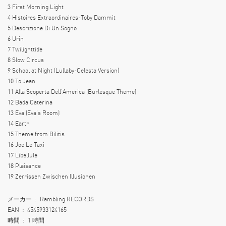
3 First Morning Light
4 Histoires Extraordinaires-Toby Dammit
5 Descrizione Di Un Sogno
6 Urin
7 Twilighttide
8 Slow Circus
9 School at Night (Lullaby-Celesta Version)
10 To Jean
11 Alla Scoperta Dell’America (Burlesque Theme)
12 Bada Caterina
13 Eva (Eva’s Room)
14 Earth
15 Theme from Bilitis
16 Joe Le Taxi
17 Libellule
18 Plaisance
19 Zerrissen Zwischen Illusionen
メーカー ‏ : ‎ Rambling RECORDS
EAN ‏ : ‎ 4545933124165
時間 ‏ : ‎ 1 時間