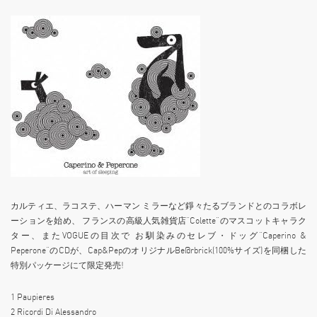
カルティエ、ラコステ、ハーマン ミラーなど錚々たるブランドとのコラボレ
ーションを始め、 フランスの高級人気雑貨店“Colette”のマスコットキャラク
ター、またVOGUEの目次で お馴染みのセレブ・ドッグ“Caperino &
Peperone”のCDが、Cap&PepのオリジナルBe@rbrick(100%サイズ)を同梱した
特別パッケージにて限定発売!
1 Paupieres
2 Ricordi Di Alessandro