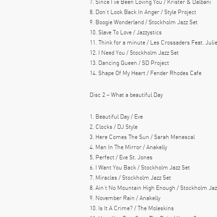
7. Since I’ve Been Loving You / Krister & Dalbani
8. Don’t Look Back In Anger / Style Project
9. Boogie Wonderland / Stockholm Jazz Set
10. Slave To Love / Jazzystics
11. Think for a minute / Les Crossaders Feat. Jul
12. I Need You / Stockholm Jazz Set
13. Dancing Queen / SD Project
14. Shape Of My Heart / Fender Rhodes Cafe
Disc 2 – What a beautiful Day
1. Beautiful Day / Eve
2. Clocks / DJ Style
3. Here Comes The Sun / Sarah Menescal
4. Man In The Mirror / Anakelly
5. Perfect / Eve St. Jones
6. I Want You Back / Stockholm Jazz Set
7. Miracles / Stockholm Jazz Set
8. Ain’t No Mountain High Enough / Stockholm Jaz
9. November Rain / Anakelly
10. Is It A Crime? / The Moleskins