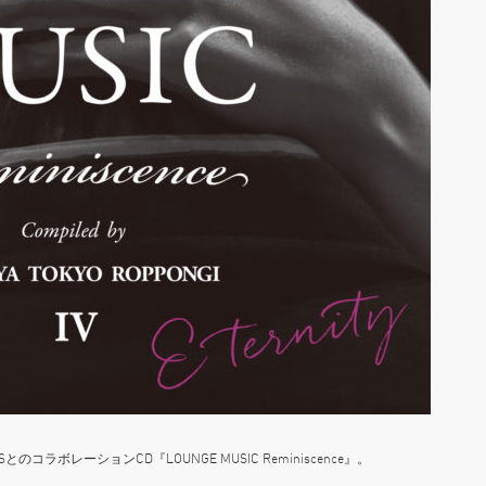
CORDSとのコラボレーションCD『LOUNGE MUSIC Reminiscence』。