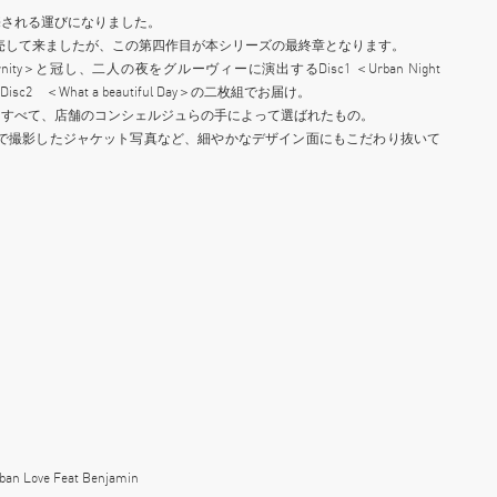
売される運びになりました。
売して来ましたが、この第四作目が本シリーズの最終章となります。
y＞と冠し、二人の夜をグルーヴィーに演出するDisc1 ＜Urban Night
 ＜What a beautiful Day＞の二枚組でお届け。
、すべて、店舗のコンシェルジュらの手によって選ばれたもの。
NGIの店頭で撮影したジャケット写真など、細やかなデザイン面にもこだわり抜いて
Urban Love Feat Benjamin