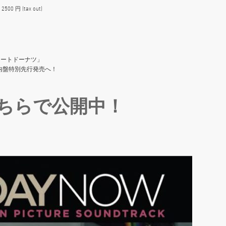
0 円 (tax out)
レートドーナツ」
内盤特別先行発売へ！
ちらで公開中！