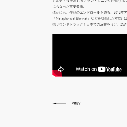
もルディ役を演じるアラン・カニングが歌うボブ・ディ
にもなった重要楽曲。
ほかにも、作品のエンドロールを飾る、2012
「Metaphorical Blanket」などを収
携サウンドトラック！日本での反響をうけ、急