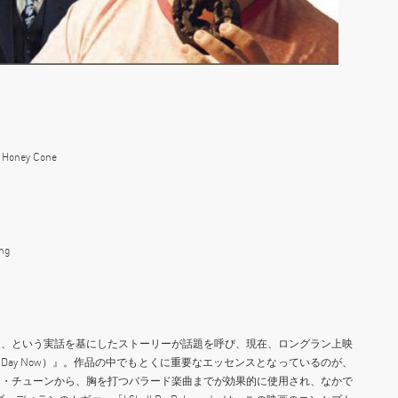
e Honey Cone
ng
る、という実話を基にしたストーリーが話題を呼び、現在、ロングラン上映
 Day Now）』。作品の中でもとくに重要なエッセンスとなっているのが、
コ・チューンから、胸を打つバラード楽曲までが効果的に使用され、なかで