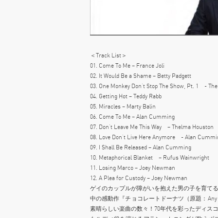
＜Track List＞
01. Come To Me – France Joli
02. It Would Be a Shame – Betty Padgett
03. One Monkey Don’t Stop The Show, Pt. 1 - Th
04. Getting Hot – Teddy Rabb
05. Miracles – Marty Balin
06. Come To Me – Alan Cumming
07. Don’t Leave Me This Way – Thelma Houston
08. Love Don’t Live Here Anymore - Alan Cummi
09. I Shall Be Released – Alan Cumming
10. Metaphorical Blanket – Rufus Wainwright
11. Losing Marco – Joey Newman
12. A Plea for Custody – Joey Newman
ゲイのカップルが障がいを抱えた男の子を育て
中の感動作『チョコレートドーナツ（原題：Any
素晴らしい楽曲の数々！70年代を彩ったディス