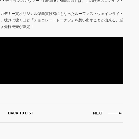
ランのカヴァー「I Shall Be Released」は、この映画のコンセプト
年アカデミー賞オリジナル楽曲賞候補にもなったルーファス・ウェインライト
録した本OSTは、聴けば聴くほど「チョコレートドーナツ」を想い出すことが出来る、必
きょ先行発売が決定！