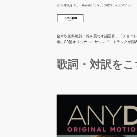
2014年8月 1日 Rambling RECORDS：RBCP5456 250
全米映画祭絶賛！魂を震わす話題作、「チョコ
遂にCD盤オリジナル・サウンド・トラックが国
歌詞・対訳をこ