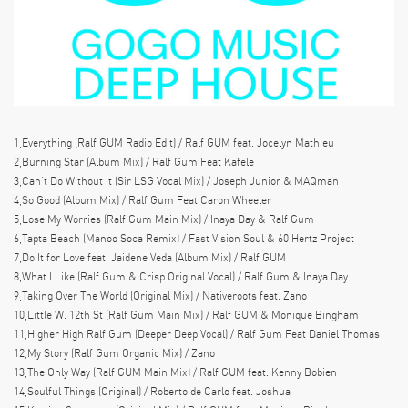
1,Everything (Ralf GUM Radio Edit) / Ralf GUM feat. Jocelyn Mathieu
2,Burning Star (Album Mix) / Ralf Gum Feat Kafele
3,Can’t Do Without It (Sir LSG Vocal Mix) / Joseph Junior & MAQman
4,So Good (Album Mix) / Ralf Gum Feat Caron Wheeler
5,Lose My Worries (Ralf Gum Main Mix) / Inaya Day & Ralf Gum
6,Tapta Beach (Manoo Soca Remix) / Fast Vision Soul & 60 Hertz Project
7,Do It for Love feat. Jaidene Veda (Album Mix) / Ralf GUM
8,What I Like (Ralf Gum & Crisp Original Vocal) / Ralf Gum & Inaya Day
9,Taking Over The World (Original Mix) / Nativeroots feat. Zano
10,Little W. 12th St (Ralf Gum Main Mix) / Ralf GUM & Monique Bingham
11,Higher High Ralf Gum (Deeper Deep Vocal) / Ralf Gum Feat Daniel Thomas
12,My Story (Ralf Gum Organic Mix) / Zano
13,The Only Way (Ralf GUM Main Mix) / Ralf GUM feat. Kenny Bobien
14,Soulful Things (Original) / Roberto de Carlo feat. Joshua