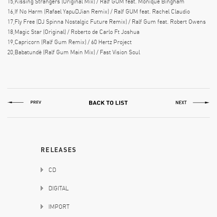
15,Kissing Strangers (Original Mix) / Ralf GUM feat. Monique Bingham
16,If No Harm (Rafael YapuDJian Remix) / Ralf GUM feat. Rachel Claudio
17,Fly Free (DJ Spinna Nostalgic Future Remix) / Ralf Gum feat. Robert Owens
18,Magic Star (Original) / Roberto de Carlo Ft Joshua
19,Capricorn (Ralf Gum Remix) / 60 Hertz Project
20,Babatundè (Ralf Gum Main Mix) / Fast Vision Soul
RELEASES
CD
DIGITAL
IMPORT