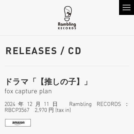
RELEASES / CD
ドラマ「【推しの子】」
fox capture plan
2024年12月11日 Rambling RECORDS：
RBCP3567 2,970 円 (tax in)