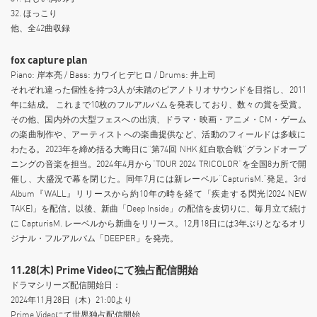
32. ほっこり
他、全42曲収録
fox capture plan
Piano: 岸本亮 / Bass: カワイヒデヒロ / Drums: 井上司
それぞれ違った個性を持つ3人が未踏のピアノトリオサウンドを目指し、2011
年に結成。 これまで10枚のフルアルバムを発表しており、数々の賞を受賞。
その他、国内外の大型フェスへの出演、ドラマ・映画・アニメ・CM・ゲーム
の楽曲制作や、アーティストへの楽曲提供など、活動のフィールドは多岐に
わたる。2023年を締め括る大晦日に“第74回 NHK 紅白歌合戦”グランドオープ
ニングの音楽を担当。2024年4月から“TOUR 2024 TRICOLOR”を全国8カ所で開
催し、大盛況で幕を閉じた。 同年7月には新レーベル“CapturisM.”発足。3rd
Album『WALL』リリースから約10年の時を経て「疾走する閃光(2024 NEW
TAKE)」を配信。以後、新曲「Deep Inside」の配信を皮切りに、毎月立て続け
に CapturisM. レーベルから新曲をリリース。 12月18日には3年ぶりとなるオリ
ジナル・フルアルバム「DEEPER」を発売。
11.28(木) Prime Videoにて独占配信開始
ドラマシリーズ配信開始日：
2024年11月28日（木）21:00より
Prime Videoにて世界独占配信開始