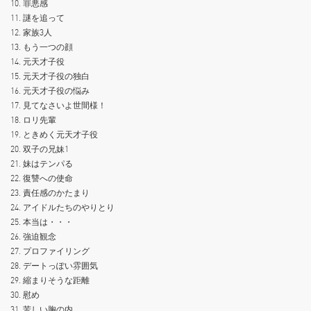
10. 罪悪感
11. 謎を追って
12. 家族3人
13. もう一つの顔
14. 元天才子役
15. 元天才子役の独白
16. 元天才子役の悩み
17. 見てなさいよ世間様！
18. ロリ先輩
19. ときめく元天才子役
20. 双子の兄妹1
21. 妹はテンパる
22. 復讐への使命
23. 責任感のかたまり
24. アイドルたちのやりとり
25. 本当は・・・
26. 強迫観念
27. プロファイリング
28. デートっぽい雰囲気
29. 縮まりそうな距離
30. 慰め
31. 苦しい胸の内