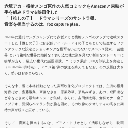
赤坂アカ・横槍メンゴ原作の人気コミックをAmazonと東映が
手を組みドラマ&映画化した
「【推しの子】」ドラマシリーズのサントラ盤。
音楽を担当するのは、fox capture plan。
2020年に週刊ヤングジャンプにて赤坂アカと横槍メンゴのタッグで連載スタ
ートした【推しの子】は伝説的アイドル・アイの子どもとして転生するファ
ンタジックな設定とショッキングな描写もいとわないサスペンス要素、“芸能
界”という複雑な世界に躊躇なく切り込む他に類を見ない斬新なストーリーに
衝撃が走り、幅広い世代に話題沸騰。コミック累計1,800万部以上を突破し
（※2024年8月時点）、アニメ第2期の放送を終えてもなお、その反響は大き
く、勢いはおさまらない。
そんな中、遂に本格始動となった実写映像化プロジェクトでは、主演の櫻井
海音ほか、齋藤飛鳥、齊藤なぎさ、原菜乃華、茅島みずき、あの、成田凌な
ど今をときめく最旬キャストが集結。さらに、吉田鋼太郎、倉科カナ、金子
ノブアキ、要潤らベテラン勢が脇を固め、その映像のクオリティの高さに期
待の声が続々と広がっている。
そして、音楽を担当するのは、ピアノ・トリオとして活躍しながら、映画