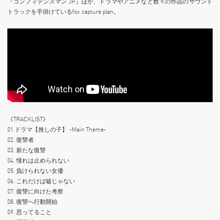
『コンフィデンスマン JP』ほか、ドラマやアニメなど数々の作品のサウンド
トラックを手掛けているfox capture plan。
《TRACKLIST》
01.ドラマ【推しの子】 -Main Theme-
02. 復讐者
03. 新たな復讐
04. 憧れは止められない
05. 負けられない女優
06. これだけは嘘じゃない
07. 復讐に向けた考察
08. 復讐へ行動開始
09. 思ってること