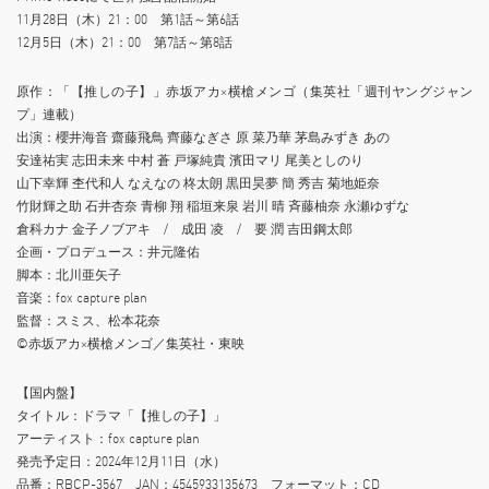
11月28日（木）21：00 第1話～第6話
12月5日（木）21：00 第7話～第8話
原作：「【推しの子】」赤坂アカ×横槍メンゴ（集英社「週刊ヤングジャン
プ」連載）
出演：櫻井海音 齋藤飛鳥 齊藤なぎさ 原 菜乃華 茅島みずき あの
安達祐実 志田未来 中村 蒼 戸塚純貴 濱田マリ 尾美としのり
山下幸輝 杢代和人 なえなの 柊太朗 黒田昊夢 簡 秀吉 菊地姫奈
竹財輝之助 石井杏奈 青柳 翔 稲垣来泉 岩川 晴 斉藤柚奈 永瀬ゆずな
倉科カナ 金子ノブアキ / 成田 凌 / 要 潤 吉田鋼太郎
企画・プロデュース：井元隆佑
脚本：北川亜矢子
音楽：fox capture plan
監督：スミス、松本花奈
©赤坂アカ×横槍メンゴ／集英社・東映
【国内盤】
タイトル：ドラマ「【推しの子】」
アーティスト：fox capture plan
発売予定日：2024年12月11日（水）
品番：RBCP-3567 JAN：4545933135673 フォーマット：CD