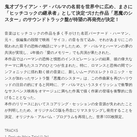
鬼才ブライアン・デ・パルマの名前を世界中に広め、まさに
「ヒッチコックの継承者」として決定づけた作品「悪魔のシ
スター」のサウンドトラック盤が待望の再発売が決定！
音楽はヒッチコックの作品を多く手がけた名匠バーナード・ハーマン。
元々、仮編集の段階で映画「サイコ」の音を当て込み、それがあまりにこの
呪われた双子の恐怖の物語にマッチしたため、デ・パルマとハーマンの夢の
共演が実現し、4年後の「愛のメモリー」でも共演が果たされた。
本作品ではハーマンの恐怖と憤怒のインスピレーションの結果、彼の偉大な
テーマに満ちたスコアのひとつが生まれた。特に、ロマンスと恐怖の間でシ
ンフォニックに揺れ動く彼の音楽に、新しいムーグのエレクトロニック・セ
ンスが加わったサントラ盤『悪魔のシスター』は、この作曲家を再びハリウ
ッドの注目の的にすると同時に、デ・パルマというスタイリッシュで衝撃的
なサスペンス映画をオマージュに満ちた作風で描く作家の登場を衝撃的に告
げることとなった。
本作のリリースにおいてスコアリング・セッションの全音源が失われたこと
が判明したため、オリジナルCD版を丹念にリマスタリングし発売することを
決定、オリジナル・アルバム・プログラムを再現した。世界1000枚限定。
TRACKS
1. Prelude (Main Title) (1:36)