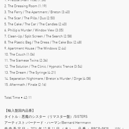
2. The Dressing Room (1:19)
3. The Ferry / The Apartment / Breton (3:40)
4. The Scar / The Pills / Duo (2:50)
5. The Cake / The Car / The Candles (2:40)
6. Phillip’s Murder / Window View (3:05)
7. Clean-Up / Split Screen / The Search (2:58)
8. The Plastic Bag / The Dress / The Cake Box (2:48)
9. Apartment House / The Windows (2:44)
10. The Couch (1:06)
11. The Siamese Twins (2:36)
12. The Solution / The Clinic / Hypnotic Trance (3:54)
13. The Dream / The Syringe (4:21)
14. Separation Nightmare / Breton’s Murder / Dirge (4:08)
15. Aftermath / Finale (2:16)
Total Time • 42:11
【輸入盤国内品番】
タイトル：悪魔のシスター（リマスター盤）/SISTERS
アーティスト:バーナード・ハーマン/Bernard Herrmann
発売予定日：2024年12月11日（水） 品番：RBCP-5829 JAN：