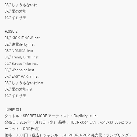
08// しょうもないわ
09// 愛の才能
10// ギミサモ
■DISC 2
01// KICK IT NOW inst
02// 終電derby inst
03// NOMIKAI inst
04// Trendy Girl!! inst
05// Stress Tribe inst
06// Wanna be inst
07// EASY PARTY inst
08// しょうもないわinst
09// 愛の才能inst
10// ギミサモ
【国内盤】
タイトル：SECRET MODE アーティスト：Duplicity -eilie-
発売日：2024年11月13日（水） 品番：RBCP-3564 JAN：4545933135642 フォ
ーマット：CD(2枚組）
価格：3,300円（税込）ジャンル：J-HIPHOP,J-POP 発売元：ランブリング・