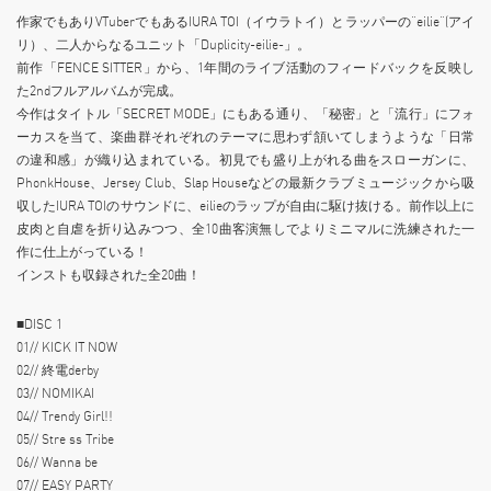
作家でもありVTuberでもあるIURA TOI（イウラトイ）とラッパーの”eilie”(アイ
リ）、二人からなるユニット「Duplicity-eilie-」。
前作「FENCE SITTER」から、1年間のライブ活動のフィードバックを反映し
た2ndフルアルバムが完成。
今作はタイトル「SECRET MODE」にもある通り、「秘密」と「流行」にフォ
ーカスを当て、楽曲群それぞれのテーマに思わず頷いてしまうような「日常
の違和感」が織り込まれている。初見でも盛り上がれる曲をスローガンに、
PhonkHouse、Jersey Club、Slap Houseなどの最新クラブミュージックから吸
収したIURA TOIのサウンドに、eilieのラップが自由に駆け抜ける。前作以上に
皮肉と自虐を折り込みつつ、全10曲客演無しでよりミニマルに洗練された一
作に仕上がっている！
インストも収録された全20曲！
■DISC 1
01// KICK IT NOW
02// 終電derby
03// NOMIKAI
04// Trendy Girl!!
05// Stre ss Tribe
06// Wanna be
07// EASY PARTY