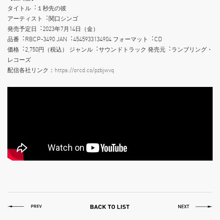
タイトル︓１秒先の彼
アーティスト︓関⼝シンゴ
発売予定⽇︓2023年7⽉14⽇（⾦）
品番︓RBCP-3490 JAN︓4545933134904 フォーマット︓CD
価格︓2,750円（税込） ジャンル︓サウンドトラック 発売元︓ランブリング・
レコーズ
配信各社リンク：
https://orcd.co/pzbjwvq