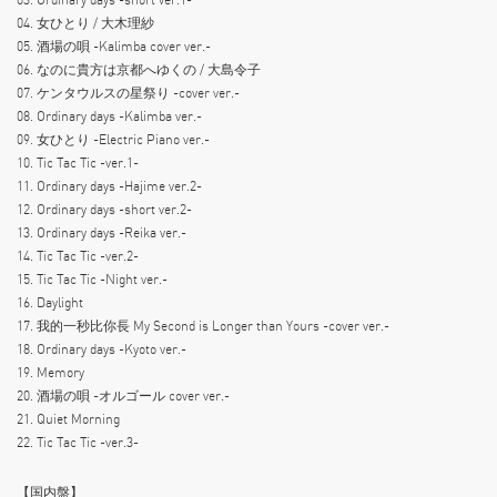
04. ⼥ひとり / ⼤⽊理紗
05. 酒場の唄 -Kalimba cover ver.-
06. なのに貴⽅は京都へゆくの / ⼤島令⼦
07. ケンタウルスの星祭り -cover ver.-
08. Ordinary days -Kalimba ver.-
09. ⼥ひとり -Electric Piano ver.-
10. Tic Tac Tic -ver.1-
11. Ordinary days -Hajime ver.2-
12. Ordinary days -short ver.2-
13. Ordinary days -Reika ver.-
14. Tic Tac Tic -ver.2-
15. Tic Tac Tic -Night ver.-
16. Daylight
17. 我的⼀秒⽐你⻑ My Second is Longer than Yours -cover ver.-
18. Ordinary days -Kyoto ver.-
19. Memory
20. 酒場の唄 -オルゴール cover ver.-
21. Quiet Morning
22. Tic Tac Tic -ver.3-
【国内盤】