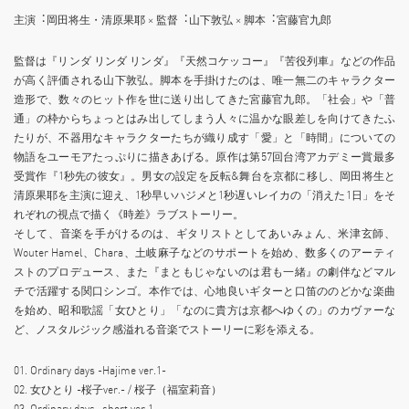
主演︓岡⽥将⽣・清原果耶 × 監督︓⼭下敦弘 × 脚本︓宮藤官九郎
監督は『リンダ リンダ リンダ』『天然コケッコー』『苦役列⾞』などの作品
が⾼く評価される⼭下敦弘。脚本を⼿掛けたのは、唯⼀無⼆のキャラクター
造形で、数々のヒット作を世に送り出してきた宮藤官九郎。「社会」や「普
通」の枠からちょっとはみ出してしまう⼈々に温かな眼差しを向けてきたふ
たりが、不器⽤なキャラクターたちが織り成す「愛」と「時間」についての
物語をユーモアたっぷりに描きあげる。原作は第57回台湾アカデミー賞最多
受賞作『1秒先の彼⼥』。男⼥の設定を反転&舞台を京都に移し、岡⽥将⽣と
清原果耶を主演に迎え、1秒早いハジメと1秒遅いレイカの「消えた1⽇」をそ
れぞれの視点で描く《時差》ラブストーリー。
そして、⾳楽を⼿がけるのは、ギタリストとしてあいみょん、⽶津⽞師、
Wouter Hamel、Chara、⼟岐⿇⼦などのサポートを始め、数多くのアーティ
ストのプロデュース、また『まともじゃないのは君も⼀緒』の劇伴などマル
チで活躍する関⼝シンゴ。本作では、⼼地良いギターと⼝笛ののどかな楽曲
を始め、昭和歌謡「⼥ひとり」「なのに貴⽅は京都へゆくの」のカヴァーな
ど、ノスタルジック感溢れる⾳楽でストーリーに彩を添える。
01. Ordinary days -Hajime ver.1-
02. ⼥ひとり -桜⼦ver.- / 桜⼦（福室莉⾳）
03. Ordinary days -short ver.1-