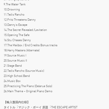
9.The Water Tank
10.Drowning
11.Ted’s Rancho
12.Fritz Threatens Danny
13.Danny’s Escape
14.The Secret Revealed /Levitation
15.Opening The Safe
16.Stu Chases Danny
17.The Mailbox / End Credits Bonus tracks
18.Harry Masters (Alternate)
19.Source Music I
20.Source Music II
21.Stage Band
22.Ted’s Rancho (Source Music)
23.High School Band
24.Music Box
25.Practicing The Piano (Delerue Solo)
26.Main Theme – Original Piano Demo
【輸入盤国内仕様】
タイトル︓マジック・ボーイ 原題︓THE ESCAPE ARTIST