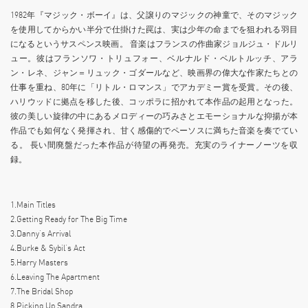
1982年『マジック・ボーイ』は、父譲りのマジックの神童で、そのマジック
を使用してからかい半分で仕掛けた罠は、実は少年の命までを狙われる羽目
になるというサスペンス映画。 音楽はフランスの作曲家ジョルジュ・ドルリ
ュー。彼はフランソワ・トリュフォー、ベルナルド・ベルトルッチ、アラ
ン・レネ、ジャン＝リュック・ゴダールなど、映画界の偉大な作家たちとの
仕事を重ね、80年に「リトル・ロマンス」でアカデミー賞を受賞。その後、
ハリウッドに拠点を移した後、コッポラに招かれて本作品の起用となった。
彼の美しい旋律の中にあるメロディーの巧みさとエモーショナルな抑揚が本
作品でも如何なく発揮され、甘く感傷的でペーソスに満ちた音楽を奏でてい
る。 ⻑い間廃盤だった本作品が待望の再発売。充実のライナーノーツを収
録。
1.Main Titles
2.Getting Ready for The Big Time
3.Danny’s Arrival
4.Burke & Sybil’s Act
5.Harry Masters
6.Leaving The Apartment
7.The Bridal Shop
8.Picking Up Sandra