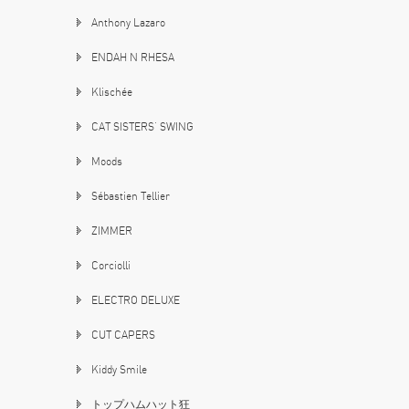
Anthony Lazaro
ENDAH N RHESA
Klischée
CAT SISTERS’ SWING
Moods
Sébastien Tellier
ZIMMER
Corciolli
ELECTRO DELUXE
CUT CAPERS
Kiddy Smile
トップハムハット狂