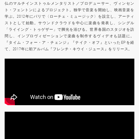
仏のマルチインストゥルメンタリスト／プロデューサー、ヴィンセン
ト・フェントンによるプロジェクト。独学で音楽を開始し、映画音楽を
学ぶ。2012年にパリで〈ローチェ・ミュージック〉を設立し、アーティ
ストとして始動。サウンドクラウドを中心に楽曲を発表し、シングル
「ライイング・トゥゲザー」で脚光を浴びる。世界各国のスタジオを訪
問し、インプロヴィゼーションで楽曲を制作するヴィデオも話題に。
『タイム・フォー・ア・チェンジ』『テイク・オフ』といったEPを経
て、2017年に初アルバム『フレンチ・キウイ・ジュース』をリリース。