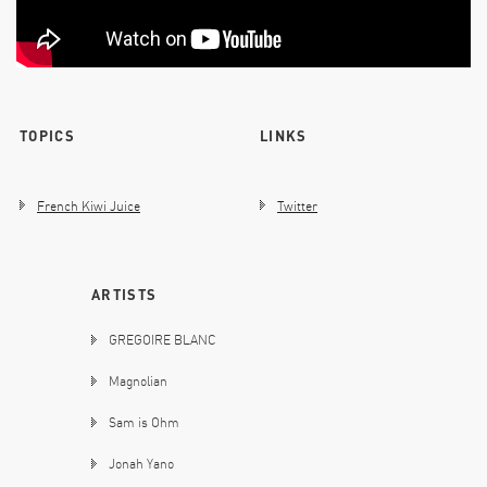
TOPICS
LINKS
French Kiwi Juice
Twitter
ARTISTS
GREGOIRE BLANC
Magnolian
Sam is Ohm
Jonah Yano