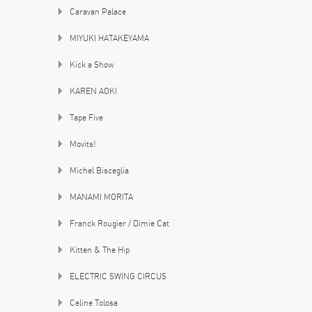
Caravan Palace
MIYUKI HATAKEYAMA
Kick a Show
KAREN AOKI
Tape Five
Movits!
Michel Bisceglia
MANAMI MORITA
Franck Rougier / Dimie Cat
Kitten & The Hip
ELECTRIC SWING CIRCUS
Celine Tolosa