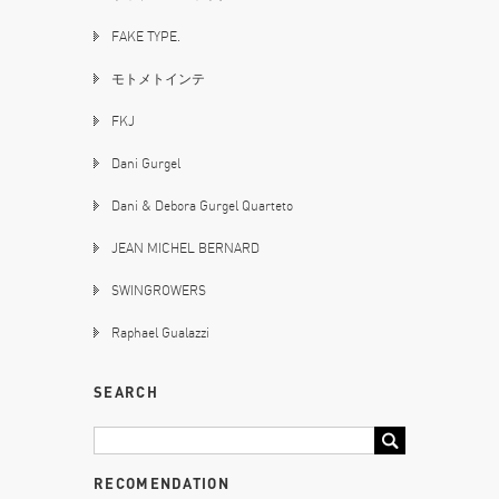
FAKE TYPE.
モトメトインテ
FKJ
Dani Gurgel
Dani & Debora Gurgel Quarteto
JEAN MICHEL BERNARD
SWINGROWERS
Raphael Gualazzi
SEARCH
RECOMENDATION