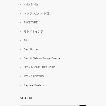
Kiddy Smile
トップハムハット狂
FAKE TYPE.
モトメトインテ
FKJ
Dani Gurgel
Dani & Debora Gurgel Quarteto
JEAN MICHEL BERNARD
SWINGROWERS
Raphael Gualazzi
SEARCH