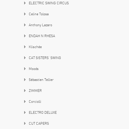
ELECTRIC SWING CIRCUS
Celine Tolosa
Anthony Lazaro
ENDAH N RHESA
Klischée
CAT SISTERS’ SWING
Moods
Sébastien Tellier
ZIMMER
Corciolli
ELECTRO DELUXE
CUT CAPERS