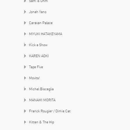
Sam is Ohm
Jonah Yano
Caravan Palace
MIYUKI HATAKEYAMA
Kick a Show
KAREN AOKI
Tape Five
Movits!
Michel Bisceglia
MANAMI MORITA
Franck Rougier / Dimie Cat
Kitten & The Hip