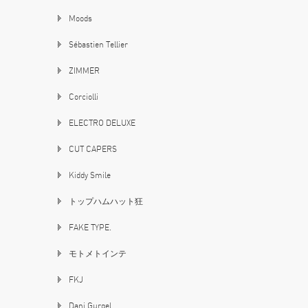
Moods
Sébastien Tellier
ZIMMER
Corciolli
ELECTRO DELUXE
CUT CAPERS
Kiddy Smile
トップハムハット狂
FAKE TYPE.
モトメトインテ
FKJ
Dani Gurgel