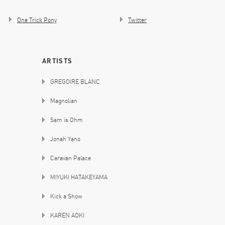
One Trick Pony
Twitter
ARTISTS
GREGOIRE BLANC
Magnolian
Sam is Ohm
Jonah Yano
Caravan Palace
MIYUKI HATAKEYAMA
Kick a Show
KAREN AOKI