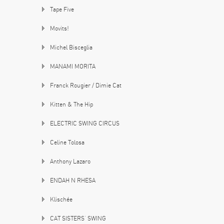
Tape Five
Movits!
Michel Bisceglia
MANAMI MORITA
Franck Rougier / Dimie Cat
Kitten & The Hip
ELECTRIC SWING CIRCUS
Celine Tolosa
Anthony Lazaro
ENDAH N RHESA
Klischée
CAT SISTERS’ SWING