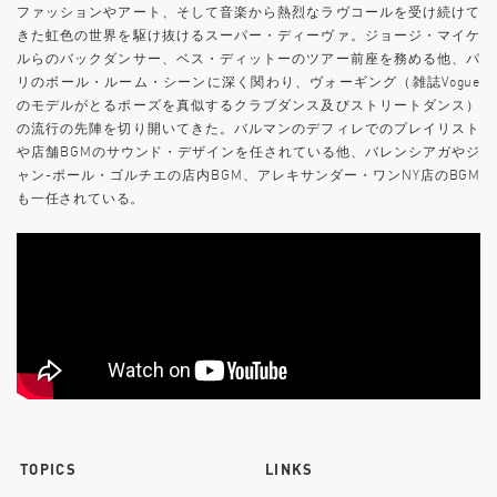
ファッションやアート、そして音楽から熱烈なラヴコールを受け続けて
きた虹色の世界を駆け抜けるスーパー・ディーヴァ。ジョージ・マイケ
ルらのバックダンサー、ベス・ディットーのツアー前座を務める他、パ
リのボール・ルーム・シーンに深く関わり、ヴォーギング（雑誌Vogue
のモデルがとるポーズを真似するクラブダンス及びストリートダンス）
の流行の先陣を切り開いてきた。バルマンのデフィレでのプレイリスト
や店舗BGMのサウンド・デザインを任されている他、バレンシアガやジ
ャン-ポール・ゴルチエの店内BGM、アレキサンダー・ワンNY店のBGM
も一任されている。
TOPICS
LINKS